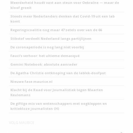
Meerderheid houdt vast aan steun voor Oekraïne — maar de
kloof groeit
Steeds meer Nederlanders denken dat Covid-19 uit een lab
komt
Regeringscoalitie nog maar 47 zetels over van de 66
Stikstof verdeelt Nederland langs partijlijnen
De coronaperiode is nog lang niet voorbij
Fauci’s verhoor: het ultieme demasqué
Gemini Notebook: absolute aanrader
De Agatha Christie ontknoping van de lablek-doofpot
Nieuwe fase maurice.nl
Klacht bij de Raad voor Journalistiek tegen Maarten
Keulemans
De giftige mix van wetenschappers met oogkleppen en
kritiekloze journalisten (H)
VOLG MAURICE