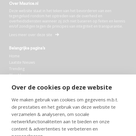
Over Maurice.nl
Deze website staat in het teken van het bevorderen van een
tegengeluid rondom het optreden van de overheid en
overheidsdiensten wanneer zij zich niet baseren op feiten en kennis
en/of zondigen tegen de principes van integriteit en transparantie.
Lees meer over deze site
Belangrijke pagina’s
Home
Laatste Nieuws
Trending
Blog Maurice
AI
Over de cookies op deze website
Bibliotheek
We maken gebruik van cookies om gegevens m.b.t.
Info en service
de prestaties en het gebruik van deze website te
FAQ
verzamelen & analyseren, om sociale
Doneren
netwerkfunctionaliteiten aan te bieden en onze
Privacy
content & advertenties te verbeteren en
Voorwaarden
Meedoen