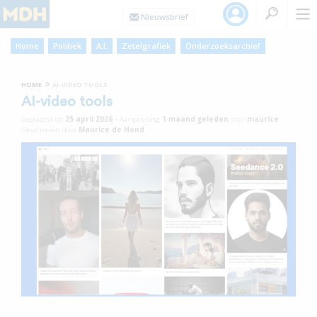
Home
Politiek
A.I.
Zetelgrafiek
Onderzoeksarchief
»
HOME
AI-VIDEO TOOLS
AI-video tools
Geplaatst op
25 april 2026
•
Aanpassing
1 maand
geleden
door
maurice
Geschreven door
Maurice de Hond