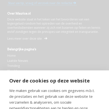
Stuur uw tip, vraag of verzoek naar de redactie
Over Maurice.nl
Deze website staat in het teken van het bevorderen van een
tegengeluid rondom het optreden van de overheid en
overheidsdiensten wanneer zij zich niet baseren op feiten en kennis
en/of zondigen tegen de principes van integriteit en transparantie.
Lees meer over deze site
Belangrijke pagina’s
Home
Laatste Nieuws
Trending
Blog Maurice
AI
Over de cookies op deze website
Bibliotheek
We maken gebruik van cookies om gegevens m.b.t.
Info en service
de prestaties en het gebruik van deze website te
FAQ
verzamelen & analyseren, om sociale
Doneren
netwerkfunctionaliteiten aan te bieden en onze
Privacy