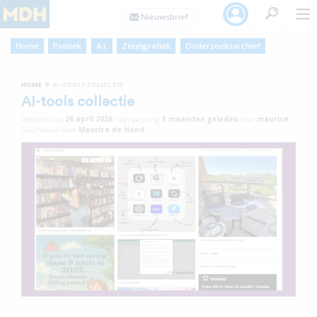
Home
Politiek
A.I.
Zetelgrafiek
Onderzoeksarchief
»
HOME
AI-TOOLS COLLECTIE
AI-tools collectie
Geplaatst op
26 april 2026
•
Aanpassing
3 maanden
geleden
door
maurice
Geschreven door
Maurice de Hond