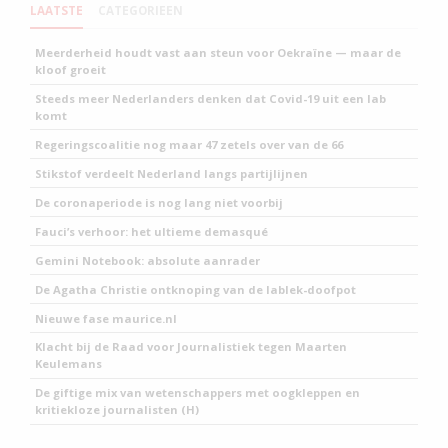
LAATSTE
CATEGORIEEN
Meerderheid houdt vast aan steun voor Oekraïne — maar de
kloof groeit
Steeds meer Nederlanders denken dat Covid-19 uit een lab
komt
Regeringscoalitie nog maar 47 zetels over van de 66
Stikstof verdeelt Nederland langs partijlijnen
De coronaperiode is nog lang niet voorbij
Fauci’s verhoor: het ultieme demasqué
Gemini Notebook: absolute aanrader
De Agatha Christie ontknoping van de lablek-doofpot
Nieuwe fase maurice.nl
Klacht bij de Raad voor Journalistiek tegen Maarten
Keulemans
De giftige mix van wetenschappers met oogkleppen en
kritiekloze journalisten (H)