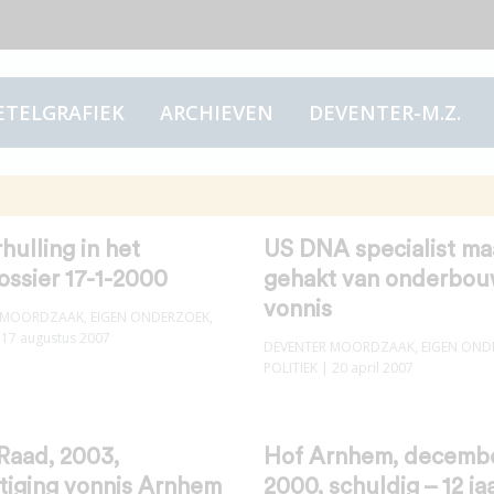
ETELGRAFIEK
ARCHIEVEN
DEVENTER-M.Z.
hulling in het
US DNA specialist ma
ssier 17-1-2000
gehakt van onderbou
vonnis
 MOORDZAAK
,
EIGEN ONDERZOEK
,
 17 augustus 2007
DEVENTER MOORDZAAK
,
EIGEN OND
POLITIEK
| 20 april 2007
Raad, 2003,
Hof Arnhem, decemb
tiging vonnis Arnhem
2000, schuldig – 12 ja