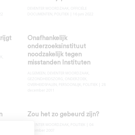
DEVENTER MOORDZAAK
,
OFFICIËLE
22
DOCUMENTEN
,
POLITIEK
| 16 juni 2022
ijgt
Onafhankelijk
onderzoeksinstituut
noodzakelijk tegen
JK
,
misstanden Instituten
ALGEMEEN
,
DEVENTER MOORDZAAK
,
GEZONDHEIDSZORG
,
ONDERZOEK
,
OVERHEIDSFALEN
,
PERSOONLIJK
,
POLITIEK
| 28
december 2011
n
Zou het zo gebeurd zijn?
DEVENTER MOORDZAAK
,
POLITIEK
| 04
december 2007
MEDIA
,