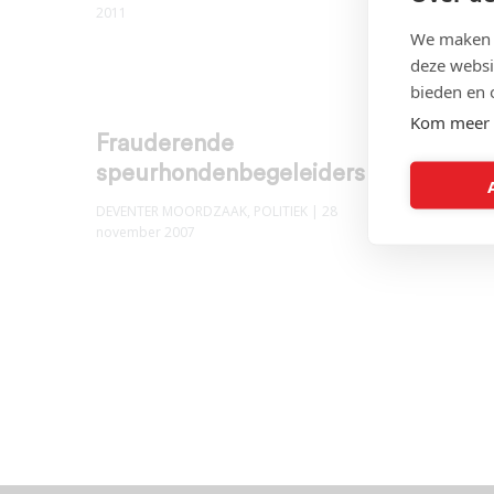
2011
EVALUATIE
POLITIEK
| 
We maken g
deze websi
bieden en 
Kom meer 
Frauderende
Waar 
speurhondenbegeleiders
moet 
DEVENTER MOORDZAAK
,
POLITIEK
| 28
DEVENTER
november 2007
november