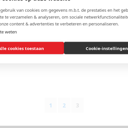
,
ONDERZOEK
,
OVERHEIDSFALEN
,
ONDERZOEK
,
OVERHEIDSFALEN
,
PERS
06 februari 2010
POLITIEK
,
POLITIEK
,
SPORT
,
TOEKOMS
ebruik van cookies om gegevens m.b.t. de prestaties en het geb
december 2009
te te verzamelen & analyseren, om sociale netwerkfunctionaliteit
onze content & advertenties te verbeteren en personaliseren.
te weten
macht ontspoort,
Politieke barometer m
de burger spreken
DEVENTER MOORDZAAK
,
POLITIEK
| 
Alle cookies toestaan
Cookie-instellingen
september 2007
 MOORDZAAK
,
POLITIEK
| 09
 2007
1
2
3