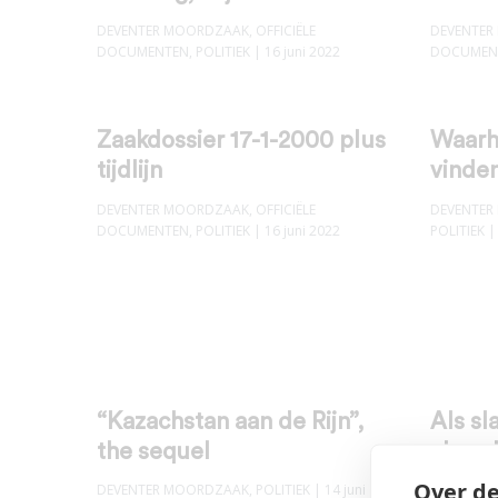
DEVENTER MOORDZAAK
,
OFFICIËLE
DEVENTER
DOCUMENTEN
,
POLITIEK
| 16 juni 2022
DOCUMEN
Zaakdossier 17-1-2000 plus
Waarh
tijdlijn
vinde
DEVENTER MOORDZAAK
,
OFFICIËLE
DEVENTER
DOCUMENTEN
,
POLITIEK
| 16 juni 2022
POLITIEK
|
“Kazachstan aan de Rijn”,
Als sl
the sequel
vlees 
Over de
DEVENTER MOORDZAAK
,
POLITIEK
| 14 juni
DEVENTER