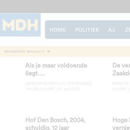
HOME
POLITIEK
A.I.
Z
Deventer Moordzaak
Abonnement: Abonnee ()
Als je maar voldoende
De ver
liegt….
Zaakdo
DEVENTER MOORDZAAK
,
OPENSTAANDE
DEVENTER
VRAGEN
,
POLITIEK
| 07 april 2009
POLITIEK
|
Hof Den Bosch, 2004,
Hoge 
schuldig, 12 jaar
vernie