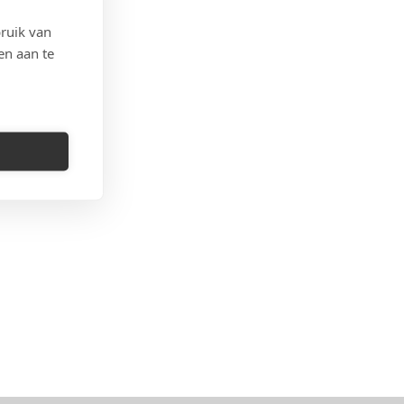
OONLIJK
,
T
| 19
ruik van
en aan te
isleidt
29