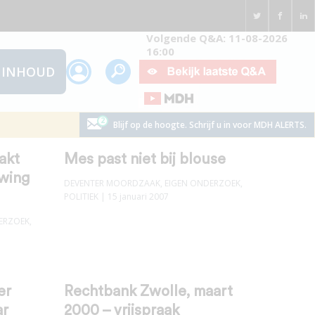
Volgende Q&A: 11-08-2026
16:00
INHOUD
Blijf op de hoogte. Schrijf u in voor MDH ALERTS.
akt
Mes past niet bij blouse
wing
DEVENTER MOORDZAAK
,
EIGEN ONDERZOEK
,
POLITIEK
| 15 januari 2007
ERZOEK
,
er
Rechtbank Zwolle, maart
ar
2000 – vrijspraak