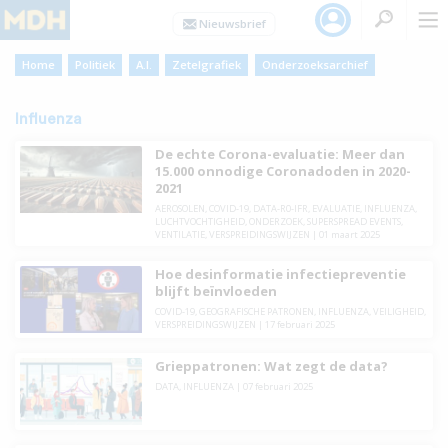
Home
Politiek
A.I.
Zetelgrafiek
Onderzoeksarchief
Influenza
De echte Corona-evaluatie: Meer dan
15.000 onnodige Coronadoden in 2020-
2021
AEROSOLEN
,
COVID-19
,
DATA-R0-IFR
,
EVALUATIE
,
INFLUENZA
,
LUCHTVOCHTIGHEID
,
ONDERZOEK
,
SUPERSPREAD EVENTS
,
VENTILATIE
,
VERSPREIDINGSWIJZEN
|
01 maart 2025
Hoe desinformatie infectiepreventie
blijft beïnvloeden
COVID-19
,
GEOGRAFISCHE PATRONEN
,
INFLUENZA
,
VEILIGHEID
,
VERSPREIDINGSWIJZEN
|
17 februari 2025
Grieppatronen: Wat zegt de data?
DATA
,
INFLUENZA
|
07 februari 2025