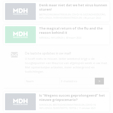
Denk maar niet dat we het virus kunnen
sturen!
BESTRIJDINGSMAATREGELEN
,
COVID-19
,
GEZONDHEIDSZORG
,
INFLUENZA
,
OVERHEIDSMAATREGELEN
|
06 januari 2022
The magical return of the flu and the
reason behind it
AEROSOLS
,
INFLUENZA
|
30 maart 2022
De laatste updates in uw mail!
U hoeft niets te missen. leder weekend krijgt u de
hoogtepunten van Maurice van afgelopen week in uw mail.
Met opmerkelijke artikelen, meer achtergrond en
toelichtingen.
Naam
*
E-
mailadres
*
Is “Wegens succes geprolongeerd” het
nieuwe griepscenario?
AEROSOLEN
,
BESTRIJDINGSMAATREGELEN
,
COVID-19
,
INFLUENZA
,
OVERSTERFTE
,
TESTEN
|
11 oktober 2021