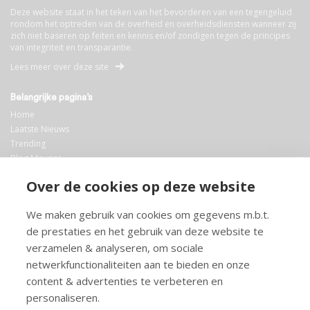
Deze website staat in het teken van het bevorderen van een tegengeluid
rondom het optreden van de overheid en overheidsdiensten wanneer zij
zich niet baseren op feiten en kennis en/of zondigen tegen de principes
van integriteit en transparantie.
Lees meer over deze site
Belangrijke pagina’s
Home
Laatste Nieuws
Trending
Blog Maurice
AI
Over de cookies op deze website
Bibliotheek
We maken gebruik van cookies om gegevens m.b.t.
Info en service
de prestaties en het gebruik van deze website te
FAQ
verzamelen & analyseren, om sociale
Doneren
netwerkfunctionaliteiten aan te bieden en onze
Privacy
content & advertenties te verbeteren en
Voorwaarden
Meedoen
personaliseren.