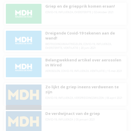
Griep en de griepprik komen eraan!
COVID-19
,
INFLUENZA
,
OVERSTERFTE
|
02 oktober 2021
Dreigende Covid-19 tekenen aan de
wand!
BESTRIJDINGSMAATREGELEN
,
COVID-19
,
INFLUENZA
,
OVERSTERFTE
,
VENTILATIE
|
20 juni 2021
Belangwekkend artikel over aerosolen
in Wired
AEROSOLEN
,
COVID-19
,
INFLUENZA
,
VENTILATIE
|
15 mei 2021
Zo lijkt de griep ineens verdwenen te
zijn
COVID-19
,
INFLUENZA
,
VERSPREIDINGSWIJZEN
|
06 april 2021
De verdwijnact van de griep
COVID-19
,
INFLUENZA
|
05 januari 2021