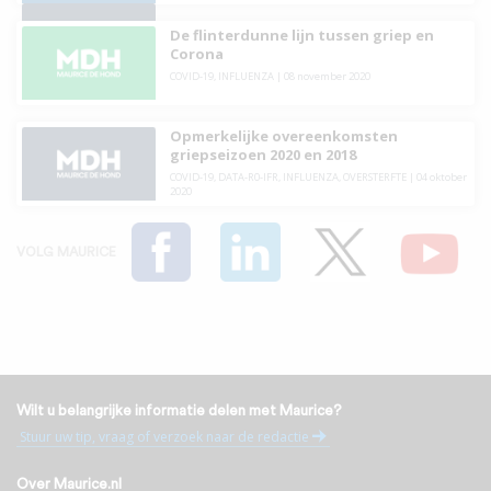
De flinterdunne lijn tussen griep en
Corona
COVID-19
,
INFLUENZA
|
08 november 2020
Opmerkelijke overeenkomsten
griepseizoen 2020 en 2018
COVID-19
,
DATA-R0-IFR
,
INFLUENZA
,
OVERSTERFTE
|
04 oktober
2020
VOLG MAURICE
Wilt u belangrijke informatie delen met Maurice?
Stuur uw tip, vraag of verzoek naar de redactie
Over Maurice.nl