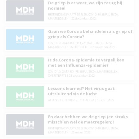
De griep is er weer, we zijn terug bij
normaal
BESTRIJDINGSMAATREGELEN
,
COVID-19
,
INFLUENZA
,
MAATREGELEN
|
22 december 2022
Gaan we Corona behandelen als griep of
griep als Corona?
COVID-19
,
DATA-R0-IFR
,
EVALUATIE
,
INFLUENZA
,
MAATREGELEN
,
OVERSTERFTE
|
02 november 2022
Is de Corona-epidemie te vergelijken
met een Influenza-epidemie?
COVID-19
,
DATA-R0-IFR
,
INFLUENZA
,
MAATREGELEN
,
OVERSTERFTE
|
23 september 2022
Lessons learned? Het virus gaat
uitsluitend via de lucht
AEROSOLEN
,
COVID-19
,
INFLUENZA
|
16 april 2022
En daar hebben we de griep (en straks
misschien wel de maatregelen)!
BESTRIJDINGSMAATREGELEN
,
COVID-19
,
INFLUENZA
,
MAATREGELEN
|
28 maart 2022