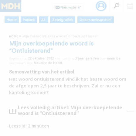
Home
Politiek
A.I.
Zetelgrafiek
Onderzoeksarchief
»
HOME
MIJN OVERKOEPELENDE WOORD IS “ONTLUISTEREND”
Mijn overkoepelende woord is
“Ontluisterend”
Geplaatst op
22 oktober 2022
•
Aanpassing
3 jaar
geleden
door
maurice
Geschreven door
Maurice de Hond
Samenvatting van het artikel
Het woord ontluisterend vind ik het beste woord om
de afgelopen 2,5 jaar te beschrijven. Zal er nu een
kanteling komen?
Lees volledig artikel: Mijn overkoepelende
woord is “Ontluisterend”
Leestijd:
2
minuten