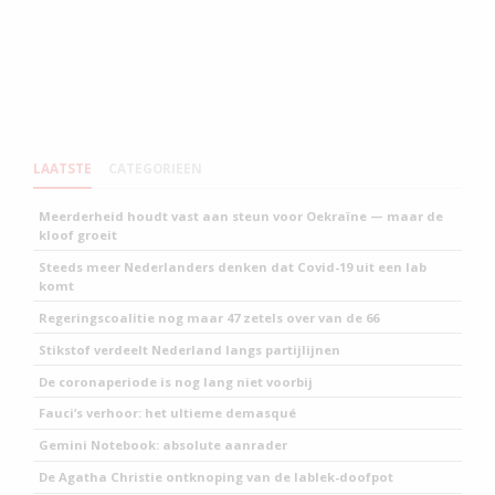
LAATSTE
CATEGORIEEN
Meerderheid houdt vast aan steun voor Oekraïne — maar de
kloof groeit
Steeds meer Nederlanders denken dat Covid-19 uit een lab
komt
Regeringscoalitie nog maar 47 zetels over van de 66
Stikstof verdeelt Nederland langs partijlijnen
De coronaperiode is nog lang niet voorbij
Fauci’s verhoor: het ultieme demasqué
Gemini Notebook: absolute aanrader
De Agatha Christie ontknoping van de lablek-doofpot