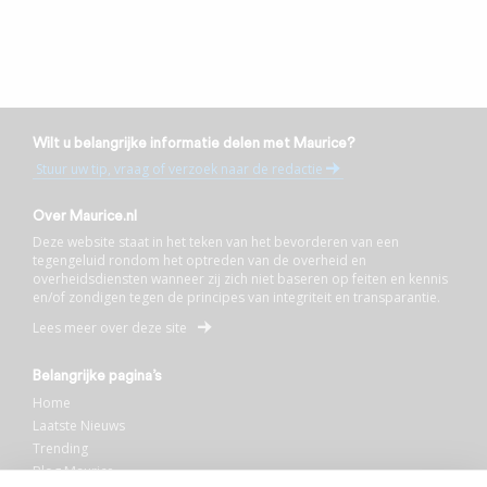
Wilt u belangrijke informatie delen met Maurice?
Stuur uw tip, vraag of verzoek naar de redactie
Over Maurice.nl
Deze website staat in het teken van het bevorderen van een
tegengeluid rondom het optreden van de overheid en
overheidsdiensten wanneer zij zich niet baseren op feiten en kennis
en/of zondigen tegen de principes van integriteit en transparantie.
Lees meer over deze site
Belangrijke pagina’s
Home
Laatste Nieuws
Trending
Blog Maurice