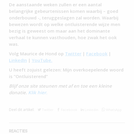
De aanstaande weken zullen er een aantal
belangrijke gebeurtenissen komen waarbij – goed
onderbouwd -, teruggeslagen zal worden. Waarbij
bewezen wordt op welke ontluisterende wijze men
bezig is geweest om maar aan het dominante
verhaal te kunnen vasthouden, hoe zwak het ook
was.
Volg Maurice de Hond op
Twitter
|
Facebook
|
LinkedIn
|
YouTube.
U heeft zojuist gelezen: Mijn overkoepelende woord
is “Ontluisterend”
Blijf onze site steunen met af en toe een kleine
donatie.
Klik hier.
Deel dit artikel:
Twitter
Facebook
Linkedin
WhatsApp
REACTIES