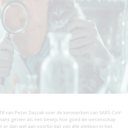
2018 van Peter Daszak over de kenmerken van SARS-CoV-
mans gezien als een bewijs hoe goed de wetenschap
er dan wel aan voorbij dat van alle plekken in het