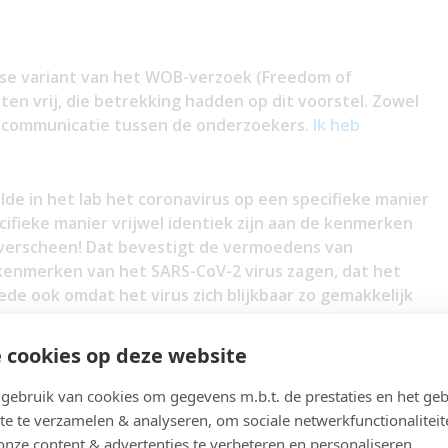
e variant van het WOB-verzoek (Freedom of
en vrij, die betrekking hadden op dit voorstel. Zowel
e communicatie tussen de onderzoekers.
Ik heb
lde in het lab het coronavirus op een specifieke manier
ecifieke manier vrijwel identiek zijn aan de kenmerken
 verscheen! Dat bevestigt de vermoedens van
 kenmerken van het SARS-CoV-2 virus zagen, dat het
de ook omdat het virus zich blijkbaar zo gemakkelijk
 cookies op deze website
Keulemans een interview met Peter Daszak.
Daar
iet zich makkelijk met kluitjes het riet in sturen
.
ebruik van cookies om gegevens m.b.t. de prestaties en het geb
te te verzamelen & analyseren, om sociale netwerkfunctionaliteit
 uitwisseling tussen Maarten en Peter Daszak, die veel
onze content & advertenties te verbeteren en personaliseren.