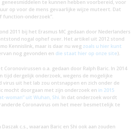
n geneesmiddelen te kunnen hebben voorbereid, voor
atuur op voor de mens gevaarlijke wijze muteert. Dat
f function-onderzoek”.
rond 2011 bij het Erasmus MC gedaan door Nederlanders
ntstond nogal ophef over. Het artikel uit 2012 stond
mo Kennislink, maar is daar nu weg
zoals u hier kunt
 ervan nog gevonden en
die staat hier op onze site
).
t Coronovirussen o.a. gedaan door Ralph Baric. In 2014
 tijd dergelijk onderzoek, wegens de mogelijke
 virus uit het lab zou ontsnappen en zich onder de
ric mocht doorgaan met zijn onderzoek en
in 2015
at-woman” uit Wuhan, Shi
. In dat onderzoek wordt
eranderde Coronavirus om het meer besmettelijk te
Daszak c.s., waaraan Baric en Shi ook aan zouden