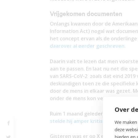
Vrijgekomen documenten
Onlangs kwamen door de Amerikaans
Information Act) nogal wat document
het concept ervan als de onderling
daarover al eerder geschreven.
Daarin valt te lezen dat men voorste
aan te passen. En laat nu net die sp
van SARS-CoV-2 zoals dat eind 2019
deskundigen toen ze die specifieke
door de mens in elkaar was gezet. Me
onder de mens kon verspreiden.
Over de
Ruim 1 maand geleden had Maarten 
stelde hij amper kritische vragen en l
We maken g
deze websi
Gisteren was er op X een bijzondere
bieden en 