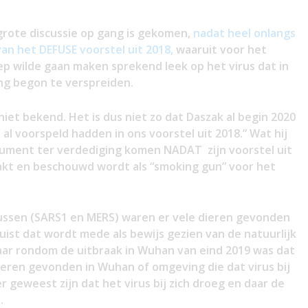
 grote discussie op gang is gekomen,
nadat heel onlangs
n het DEFUSE voorstel uit 2018,
waaruit voor het
ep wilde gaan maken sprekend leek op het virus dat in
ng begon te verspreiden.
et bekend. Het is dus niet zo dat Daszak al begin 2020
j al voorspeld hadden in ons voorstel uit 2018.” Wat hij
ument ter verdediging komen NADAT zijn voorstel uit
kt en beschouwd wordt als “smoking gun” voor het
russen (SARS1 en MERS) waren er vele dieren gevonden
Juist dat wordt mede als bewijs gezien van de natuurlijk
aar rondom de uitbraak in Wuhan van eind 2019 was dat
dieren gevonden in Wuhan of omgeving die dat virus bij
er geweest zijn dat het virus bij zich droeg en daar de
.