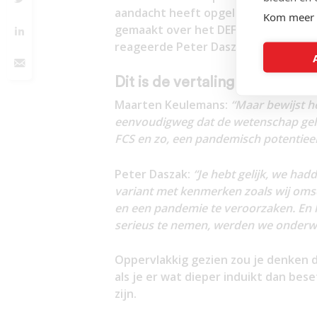
aandacht heeft opgeleverd. Het gi
Kom meer 
gemaakt over het DEFUSE voorstel. M
reageerde Peter Daszak met een bi
Dit is de vertaling van die co
Maarten Keulemans:
“Maar bewijst het
eenvoudigweg dat de wetenschap gelij
FCS en zo, een pandemisch potentiee
Peter Daszak:
“Je hebt gelijk, we ha
variant met kenmerken zoals wij oms
en een pandemie te veroorzaken. En h
serieus te nemen, werden we onderwo
Oppervlakkig gezien zou je denken d
als je er wat dieper induikt dan bese
zijn.