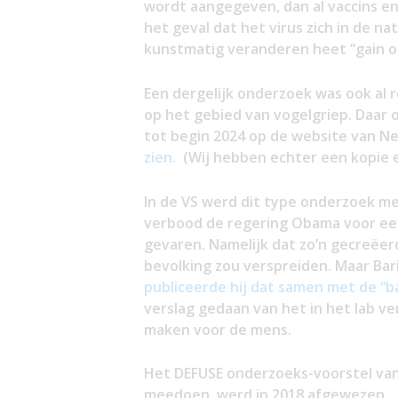
wordt aangegeven, dan al vaccins e
het geval dat het virus zich in de n
kunstmatig veranderen heet “gain o
Een dergelijk onderzoek was ook al 
op het gebied van vogelgriep. Daar o
tot begin 2024 op de website van Ne
zien.
(Wij hebben echter een kopie
In de VS werd dit type onderzoek me
verbood de regering Obama voor een
gevaren. Namelijk dat zo’n gecreëerd
bevolking zou verspreiden. Maar Ba
publiceerde hij dat samen met de “b
verslag gedaan van het in het lab v
maken voor de mens.
Het DEFUSE onderzoeks-voorstel van 
meedoen, werd in 2018 afgewezen.