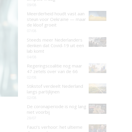
09/08
Meerderheid houdt vast aan
steun voor Oekraïne — maar
de kloof groeit
07/08
Steeds meer Nederlanders
denken dat Covid-19 uit een
lab komt
04/08
Regeringscoalitie nog maar
47 zetels over van de 66
02/08
Stikstof verdeelt Nederland
langs partijlijnen
02/08
De coronaperiode is nog lang
niet voorbij
28/07
Fauci’s verhoor: het ultieme