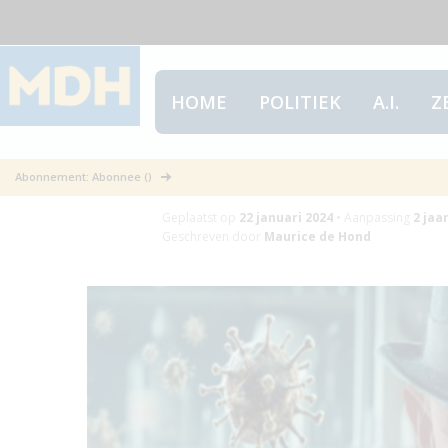
HOME
POLITIEK
A.I.
Z
Sherlock Keul
Abonnement: Abonnee ()
Geplaatst op
22 januari 2024
•
Aanpassing
2 jaa
Geschreven door
Maurice de Hond