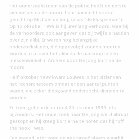
Het onderzoeksteam van de politie heeft de eerste
vier weken na de moord haar aandacht vooral
gericht op Michaël de Jong (alias “de klusjesman”).
Op 12 oktober 1999 is hij urenlang verhoord, waarbij
de verhoorders ook aangaven dat zij twijfels hadden
over zijn alibi. Er waren nog belangrijke
onderzoekslijnen, die opgevolgd zouden moeten
worden, o.a. over het alibi en de aankoop in een
messenwinkel in Arnhem door De Jong kort na de
moord.
Half oktober 1999 kwam Louwes in het vizier van
het rechercheteam omdat er een aantal punten
waren, die zeker diepgaand onderzocht dienden te
worden.
En toen gebeurde er rond 25 oktober 1999 iets
bijzonders. Het onderzoek naar De Jong werd abrupt
gestopt en hij kreeg kort erna te horen dat hij “off
the hook” was.
Een maand later vond de geurproef plaats waarbij