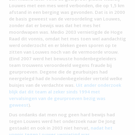
Louwes met een mes werd verbonden, die op 1,5 km
afstand in een berging was gevonden. Dat is in 2000
de basis geweest van de veroordeling van Louwes,
zonder dat er bewijs was dat het mes het
moordwapen was. Medio 2003 vernietigde de Hoge
Raad dit vonnis, omdat het mes toen wel aandachtig
werd onderzocht en er bleken geen sporen op te
zitten van Louwes noch van de vermoorde vrouw.
(Eind 2007 werd het bewuste hondenbegeleiders
team trouwens veroordeeld wegens fraude bij
geurproeven. Degene die de geurbuisjes had
neergelegd had de hondenbegeleider verteld welke
buisjes van de verdachte was.
Uit ander onderzoek
blijk dat dit team al zeker sinds 1994 met
vervalsingen van de geurproeven bezig was
geweest
).
Dus ondanks dat men nog geen hard bewijs had
tegen Louwes werd het onderzoek naar De Jong
gestaakt en ook in 2003 niet hervat,
nadat het
vonnis tegen Louwes vernietigd was.