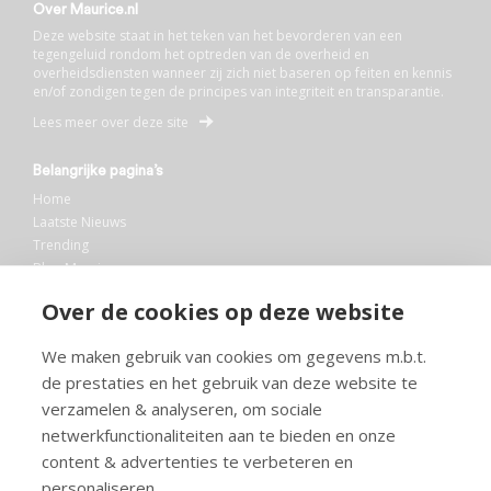
Over Maurice.nl
Deze website staat in het teken van het bevorderen van een
tegengeluid rondom het optreden van de overheid en
overheidsdiensten wanneer zij zich niet baseren op feiten en kennis
en/of zondigen tegen de principes van integriteit en transparantie.
Lees meer over deze site
Belangrijke pagina’s
Home
Laatste Nieuws
Trending
Blog Maurice
AI
Over de cookies op deze website
Bibliotheek
We maken gebruik van cookies om gegevens m.b.t.
Info en service
de prestaties en het gebruik van deze website te
FAQ
verzamelen & analyseren, om sociale
Doneren
netwerkfunctionaliteiten aan te bieden en onze
Privacy
content & advertenties te verbeteren en
Voorwaarden
Meedoen
personaliseren.