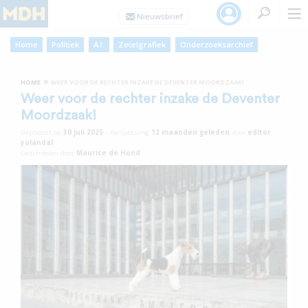
Home
Politiek
A.I.
Zetelgrafiek
Onderzoeksarchief
»
HOME
WEER VOOR DE RECHTER INZAKE DE DEVENTER MOORDZAAK!
Weer voor de rechter inzake de Deventer
Moordzaak!
Geplaatst op
30 juli 2025
•
Aanpassing
12 maanden
geleden
door
editor
yolandal
Geschreven door
Maurice de Hond