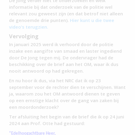
De Jong verder niet te onderzoeken en welk
informatie bij dat onderzoek van de politie wel
relevant zou geweest zijn (en dat betrof niet alleen
de genoemde drie punten).
Hier kunt u die twee
video’s terugzien.
Vervolging
In januari 2025 werd ik verhoord door de politie
inzake een aangifte van smaad en laster ingediend
door De Jong tegen mij. De ondervrager had de
beschikking over de brief aan het OM, waar ik dus
nooit antwoord op had gekregen.
En nu hoor ik dus, via het NRC dat ik op 23
september voor de rechter dien te verschijnen. Want
ja, waarom zou het OM antwoord dienen te geven
op een ernstige klacht over de gang van zaken bij
een moordonderzoek?
Ter afsluiting het begin van de brief die ik op 24 juni
2024 aan Prof. Otte had gestuurd:
“Edelhoogachtbare Heer,