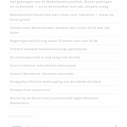
Het geheugen van de Nederlandse politiek: 25 jaar peilingen
en onderzoek — nu te doorzoeken met één simpele vraag
Meerderheid houdt vast aan steun voor Oekraïne — maar de
kloof groeit
Steeds meer Nederlanders denken dat Covid-19 uit een lab
komt
Regeringscoalitie nog maar 47 zetels over van de 66
Stikstof verdeelt Nederland langs partijlijnen
De coronaperiode is nog lang niet voorbij
Fauci’s verhoor: het ultieme demasqué
Gemini Notebook: absolute aanrader
De Agatha Christie ontknoping van de lablek-doofpot
Nieuwe fase maurice.nl
Klacht bij de Raad voor Journalistiek tegen Maarten
Keulemans
VOLG MAURICE