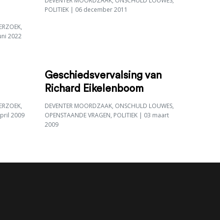
DEVENTER MOORDZAAK
,
ONSCHULD LOUWES
,
POLITIEK
| 06 december 2011
ERZOEK
,
uni 2022
Geschiedsvervalsing van
Richard Eikelenboom
ERZOEK
,
DEVENTER MOORDZAAK
,
ONSCHULD LOUWES
,
pril 2009
OPENSTAANDE VRAGEN
,
POLITIEK
| 03 maart
2009