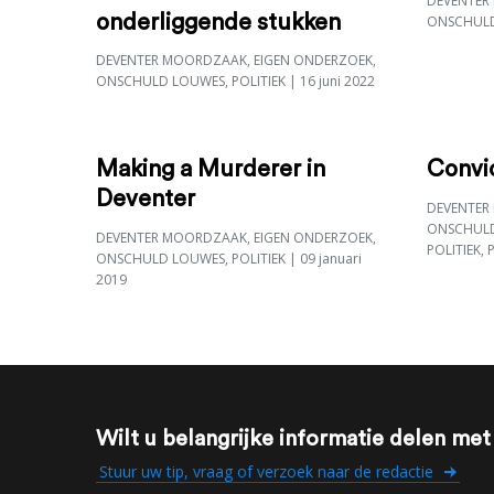
DEVENTER
onderliggende stukken
ONSCHUL
DEVENTER MOORDZAAK
,
EIGEN ONDERZOEK
,
ONSCHULD LOUWES
,
POLITIEK
| 16 juni 2022
Making a Murderer in
Convic
Deventer
DEVENTER
ONSCHUL
DEVENTER MOORDZAAK
,
EIGEN ONDERZOEK
,
POLITIEK
,
ONSCHULD LOUWES
,
POLITIEK
| 09 januari
2019
Wilt u belangrijke informatie delen me
Stuur uw tip, vraag of verzoek naar de redactie