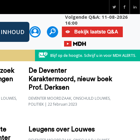
Volgende Q&A: 11-08-2026
16:00
INHOUD
Blijf op de hoogte. Schrijf u in voor MDH ALERTS.
rzoek
De Deventer
ngen
Karaktermoord, nieuw boek
Prof. Derksen
 LOUWES
,
DEVENTER MOORDZAAK
,
ONSCHULD LOUWES
,
POLITIEK
| 22 februari 2023
ote
Leugens over Louwes
nter