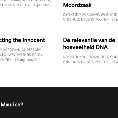
 MOORDZAAK
,
EIGEN ONDERZOEK
,
Moordzaak
D LOUWES
,
POLITIEK
| 05 juni 2022
DEVENTER MOORDZAAK
,
EIGEN OND
ONSCHULD LOUWES
,
POLITIEK
| 27 j
ting the Innocent
De relevantie van de
hoeveelheid DNA
 MOORDZAAK
,
ONDERZOEK
,
D LOUWES
,
OVERHEIDSFALEN
,
DEVENTER MOORDZAAK
,
EIGEN OND
POLITIEK
| 16 augustus 2011
ONSCHULD LOUWES
,
POLITIEK
| 25 a
t Maurice?