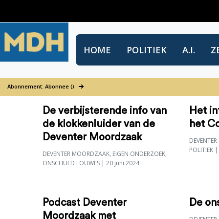
HOME
POLITIEK
A.I.
Z
Onschuld Louwes
Abonnement: Abonnee ()
De verbijsterende info van
Het in
de klokkenluider van de
het C
Deventer Moordzaak
DEVENTER
POLITIEK
|
DEVENTER MOORDZAAK
,
EIGEN ONDERZOEK
,
ONSCHULD LOUWES
| 20 juni 2024
Podcast Deventer
De on
Moordzaak met