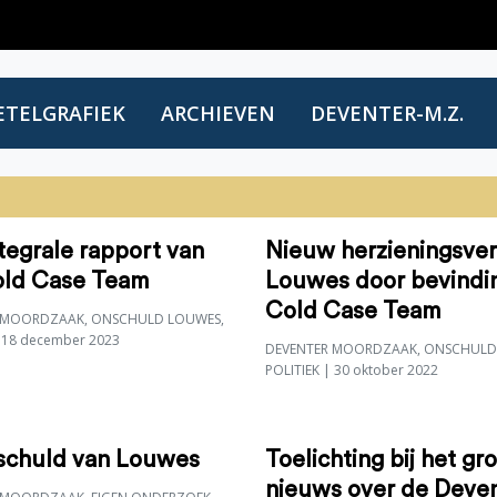
ETELGRAFIEK
ARCHIEVEN
DEVENTER-M.Z.
tegrale rapport van
Nieuw herzieningsve
old Case Team
Louwes door bevindi
Cold Case Team
 MOORDZAAK
,
ONSCHULD LOUWES
,
 18 december 2023
DEVENTER MOORDZAAK
,
ONSCHULD
POLITIEK
| 30 oktober 2022
schuld van Louwes
Toelichting bij het gr
nieuws over de Deve