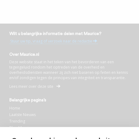
Wilt u belangrijke informatie delen met Maurice?
Stuur uw tip, vraag of verzoek naar de redactie
Over Maurice.nl
Deze website staat in het teken van het bevorderen van een
tegengeluid rondom het optreden van de overheid en
overheidsdiensten wanneer zij zich niet baseren op feiten en kennis
en/of zondigen tegen de principes van integriteit en transparantie.
Lees meer over deze site
Belangrijke pagina’s
Home
Laatste Nieuws
Trending
Blog Maurice
AI