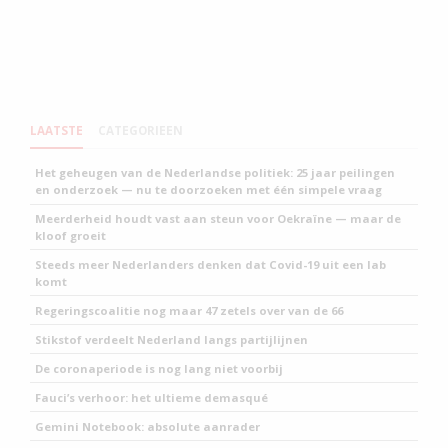
LAATSTE
CATEGORIEEN
Het geheugen van de Nederlandse politiek: 25 jaar peilingen
en onderzoek — nu te doorzoeken met één simpele vraag
Meerderheid houdt vast aan steun voor Oekraïne — maar de
kloof groeit
Steeds meer Nederlanders denken dat Covid-19 uit een lab
komt
Regeringscoalitie nog maar 47 zetels over van de 66
Stikstof verdeelt Nederland langs partijlijnen
De coronaperiode is nog lang niet voorbij
Fauci’s verhoor: het ultieme demasqué
Gemini Notebook: absolute aanrader