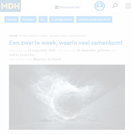
Home
Politiek
A.I.
Zetelgrafiek
Onderzoeksarchief
»
HOME
EEN ZWARTE WEEK, WAARIN VEEL SAMENKOMT
Een zwarte week, waarin veel samenkomt
Geplaatst op
24 augustus 2025
•
Aanpassing
10 maanden
geleden
door
editor yolandal
Geschreven door
Maurice de Hond