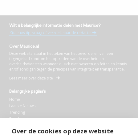
Wilt u belangrijke informatie delen met Maurice?
Stuur uw tip, vraag of verzoek naar de redactie
Over Maurice.nl
Deze website staat in het teken van het bevorderen van een
tegengeluid rondom het optreden van de overheid en
overheidsdiensten wanneer zij zich niet baseren op feiten en kennis
en/of zondigen tegen de principes van integriteit en transparantie.
Lees meer over deze site
Belangrijke pagina’s
Home
Laatste Nieuws
Trending
Blog Maurice
AI
Over de cookies op deze website
Bibliotheek