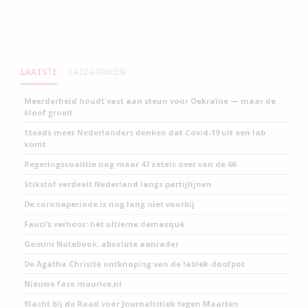
LAATSTE
CATEGORIEEN
Meerderheid houdt vast aan steun voor Oekraïne — maar de
kloof groeit
Steeds meer Nederlanders denken dat Covid-19 uit een lab
komt
Regeringscoalitie nog maar 47 zetels over van de 66
Stikstof verdeelt Nederland langs partijlijnen
De coronaperiode is nog lang niet voorbij
Fauci’s verhoor: het ultieme demasqué
Gemini Notebook: absolute aanrader
De Agatha Christie ontknoping van de lablek-doofpot
Nieuwe fase maurice.nl
Klacht bij de Raad voor Journalistiek tegen Maarten