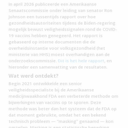
In april 2026 publiceerde een Amerikaanse
Senaatscommissie onder leiding van senator Ron
Johnson een tussentijds rapport over hoe
gezondheidsautoriteiten tijdens de Biden-regering
mogelijk bewust veiligheidssignalen rond de COVID-
19 vaccins hebben genegeerd. Het rapport is
gebaseerd op interne documenten die de
overheidsinstantie voor volksgezondheid (het
ministerie van HHS) moest overhandigen aan de
onderzoekscommissie.
Dit is het hele rapport
, en
hieronder een samenvatting van de resultaten.
Wat werd ontdekt?
Begin 2021 ontwikkelde een senior
veiligheidsspecialiste bij de Amerikaanse
medicijnwaakhond FDA een verbeterde methode om
bijwerkingen van vaccins op te sporen. Deze
methode was beter dan het systeem dat de FDA op
dat moment gebruikte, omdat het een bekend
technisch probleem — “masking” genaamd — kon
omzeilen. Masking is een statistische beperking