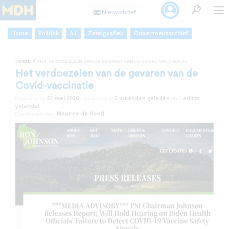
Home
Politiek
A.I.
Zetelgrafiek
Onderzoeksarchief
»
HOME
HET VERDOEZELEN VAN DE GEVAREN VAN DE COVID-VACCINATIE
Het verdoezelen van de gevaren van de
Covid-vaccinatie
Geplaatst op
01 mei 2026
•
Aanpassing
2 maanden
geleden
door
editor
yolandal
Geschreven door
Maurice de Hond