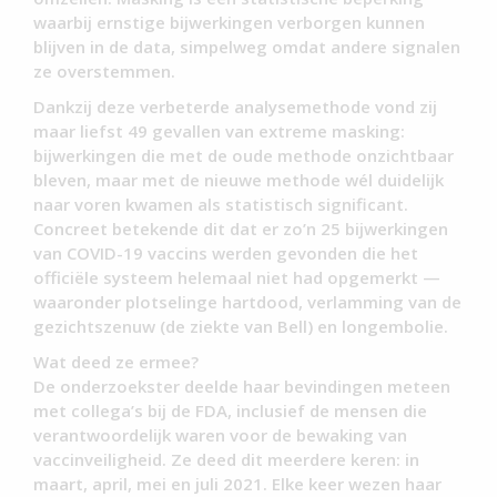
waarbij ernstige bijwerkingen verborgen kunnen
blijven in de data, simpelweg omdat andere signalen
ze overstemmen.
Dankzij deze verbeterde analysemethode vond zij
maar liefst 49 gevallen van extreme masking:
bijwerkingen die met de oude methode onzichtbaar
bleven, maar met de nieuwe methode wél duidelijk
naar voren kwamen als statistisch significant.
Concreet betekende dit dat er zo’n 25 bijwerkingen
van COVID-19 vaccins werden gevonden die het
officiële systeem helemaal niet had opgemerkt —
waaronder plotselinge hartdood, verlamming van de
gezichtszenuw (de ziekte van Bell) en longembolie.
Wat deed ze ermee?
De onderzoekster deelde haar bevindingen meteen
met collega’s bij de FDA, inclusief de mensen die
verantwoordelijk waren voor de bewaking van
vaccinveiligheid. Ze deed dit meerdere keren: in
maart, april, mei en juli 2021. Elke keer wezen haar