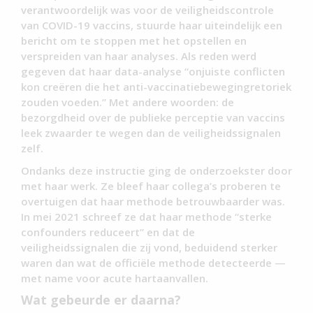
verantwoordelijk was voor de veiligheidscontrole
van COVID-19 vaccins, stuurde haar uiteindelijk een
bericht om te stoppen met het opstellen en
verspreiden van haar analyses. Als reden werd
gegeven dat haar data-analyse “onjuiste conflicten
kon creëren die het anti-vaccinatiebewegingretoriek
zouden voeden.” Met andere woorden: de
bezorgdheid over de publieke perceptie van vaccins
leek zwaarder te wegen dan de veiligheidssignalen
zelf.
Ondanks deze instructie ging de onderzoekster door
met haar werk. Ze bleef haar collega’s proberen te
overtuigen dat haar methode betrouwbaarder was.
In mei 2021 schreef ze dat haar methode “sterke
confounders reduceert” en dat de
veiligheidssignalen die zij vond, beduidend sterker
waren dan wat de officiële methode detecteerde —
met name voor acute hartaanvallen.
Wat gebeurde er daarna?