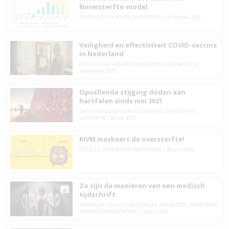
Normsterfte-model
COVID-19
,
DATA-R0-IFR
,
OVERSTERFTE
|
09 oktober 2025
Veiligheid en effectiviteit COVID-vaccins
in Nederland
COVID-19
,
DATA-R0-IFR
,
OVERSTERFTE
,
VACCINATIE
|
27
september 2025
Opvallende stijging doden aan
hartfalen sinds mei 2021
DATA
,
GEVOLGEN VOOR GEZONDHEID
,
OVERSTERFTE
,
VACCINATIE
|
29 mei 2025
RIVM maskeert de oversterfte!
COVID-19
,
DATA-R0-IFR
,
OVERSTERFTE
|
30 april 2025
Zo zijn de manieren van een medisch
tijdschrift
AEROSOLEN
,
COVID-19
,
DATA-R0-IFR
,
ONDERZOEK
,
ZWARTBOEK
WETENSCHAP EN CORONA
|
17 april 2025