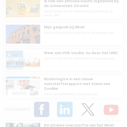
Ik heb een officiële klacht ingediend bij
de Universiteit Utrecht
COVID-19
,
DATA-R0-IFR
,
OVERSTERFTE
,
OVERSTERFTE
|
29
januari 2025
Mijn gesprek bij Nivel
COVID-19
,
ONDERZOEK
,
OVERSTERFTE
|
20 december 2024
Weer een HVE-studie, nu door het UMC
COVID-19
,
DATA-R0-IFR
,
OVERSTERFTE
|
16 december 2024
Kinderlogica in een nieuw
oversterfterapport met steun van
ZonMw
COVID-19
,
OVERSTERFTE
|
13 december 2024
VOLG MAURICE
De ultieme oversterfte van het Nivel-