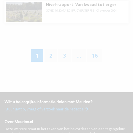
Nivel-rapport: Van kwaad tot erger
COVID-19
,
DATA-R0-IFR
,
OVERSTERFTE
|
01 oktober 2024
1
2
3
…
16
Wilt u belangrijke informatie delen met Maurice?
Stuur uw tip, vraag of verzoek naar de redactie
Over Maurice.nl
Deze website staat in het teken van het bevorderen van een tegengeluid