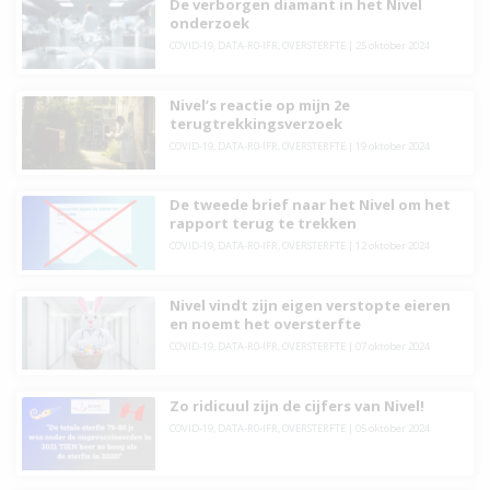
De verborgen diamant in het Nivel
onderzoek
COVID-19
,
DATA-R0-IFR
,
OVERSTERFTE
|
25 oktober 2024
Nivel’s reactie op mijn 2e
terugtrekkingsverzoek
COVID-19
,
DATA-R0-IFR
,
OVERSTERFTE
|
19 oktober 2024
De tweede brief naar het Nivel om het
rapport terug te trekken
COVID-19
,
DATA-R0-IFR
,
OVERSTERFTE
|
12 oktober 2024
Nivel vindt zijn eigen verstopte eieren
en noemt het oversterfte
COVID-19
,
DATA-R0-IFR
,
OVERSTERFTE
|
07 oktober 2024
Zo ridicuul zijn de cijfers van Nivel!
COVID-19
,
DATA-R0-IFR
,
OVERSTERFTE
|
05 oktober 2024