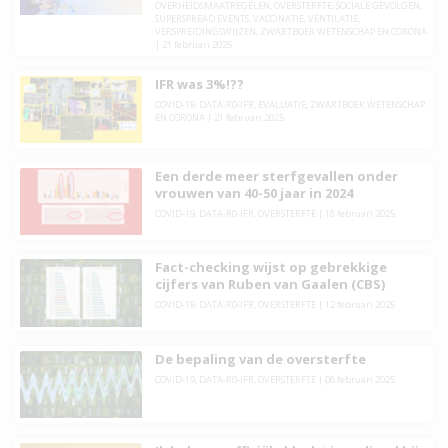
OVERHEIDSMAATREGELEN
,
OVERSTERFTE
,
SOCIALE GEVOLGEN
,
SUPERSPREAD EVENTS
,
VACCINATIE
,
VENTILATIE
,
VERSPREIDINGSWIJZEN
,
ZWARTBOEK WETENSCHAP EN CORONA
|
21 februari 2025
IFR was 3%!??
COVID-19
,
DATA-R0-IFR
,
EVALUATIE
,
ZWARTBOEK WETENSCHAP
EN CORONA
|
21 februari 2025
Een derde meer sterfgevallen onder
vrouwen van 40-50 jaar in 2024
COVID-19
,
DATA-R0-IFR
,
OVERSTERFTE
|
18 februari 2025
Fact-checking wijst op gebrekkige
cijfers van Ruben van Gaalen (CBS)
COVID-19
,
DATA-R0-IFR
,
OVERSTERFTE
|
12 februari 2025
De bepaling van de oversterfte
COVID-19
,
DATA-R0-IFR
,
OVERSTERFTE
|
08 februari 2025