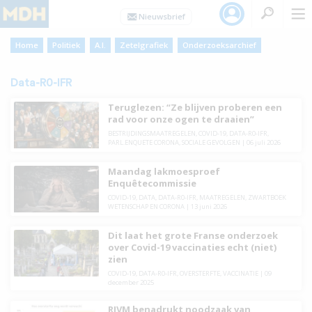
Home
Politiek
A.I.
Zetelgrafiek
Onderzoeksarchief
Data-R0-IFR
Teruglezen: “Ze blijven proberen een
rad voor onze ogen te draaien”
BESTRIJDINGSMAATREGELEN
,
COVID-19
,
DATA-R0-IFR
,
PARL.ENQUETE CORONA
,
SOCIALE GEVOLGEN
|
06 juli 2026
Maandag lakmoesproef
Enquêtecommissie
COVID-19
,
DATA
,
DATA-R0-IFR
,
MAATREGELEN
,
ZWARTBOEK
WETENSCHAP EN CORONA
|
13 juni 2026
Dit laat het grote Franse onderzoek
over Covid-19 vaccinaties echt (niet)
zien
COVID-19
,
DATA-R0-IFR
,
OVERSTERFTE
,
VACCINATIE
|
09
december 2025
RIVM benadrukt noodzaak van