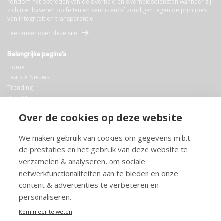
rondom het optreden van de overheid en overheidsdiensten wanneer zij
zich niet baseren op feiten en kennis en/of zondigen tegen de principes
van integriteit en transparantie.
Lees meer over deze site
Belangrijke pagina’s
Home
Laatste Nieuws
Trending
Blog Maurice
AI
Over de cookies op deze website
Bibliotheek
We maken gebruik van cookies om gegevens m.b.t.
Info en service
de prestaties en het gebruik van deze website te
FAQ
verzamelen & analyseren, om sociale
Doneren
netwerkfunctionaliteiten aan te bieden en onze
Privacy
content & advertenties te verbeteren en
Voorwaarden
Meedoen
personaliseren.
Kom meer te weten