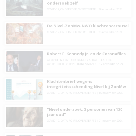
onderzoek zelf
COVID-19
,
ONDERZOEK
,
OVERSTERFTE
|
29 november 2024
De Nivel-ZonMw-NWO klachtencarousel
COVID-19
,
ONDERZOEK
,
OVERSTERFTE
|
28 november 2024
Robert F. Kennedy Jr. en de Coronafiles
AEROSOLEN
,
COVID-19
,
DATA
,
EVALUATIE
,
LABLEK
,
OVERSTERFTE
,
VERSPREIDINGSWIJZEN
|
17 november 2024
Klachtenbrief wegens
integriteitsschending Nivel bij ZonMw
COVID-19
,
DATA-R0-IFR
,
OVERSTERFTE
|
15 november 2024
“Nivel onderzoek: 3 personen van 120
jaar oud”
COVID-19
,
DATA-R0-IFR
,
OVERSTERFTE
|
01 november 2024