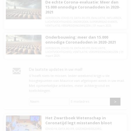
De echte Corona-evaluatie: Meer dan
15.000 onnodige Coronadoden in 2020-
2021
AEROSOLEN
,
COVID-19
,
DATA-R0-IFR
,
EVALUATIE
,
INFLUENZA
,
LUCHTVOCHTIGHEID
,
ONDERZOEK
,
SUPERSPREAD EVENTS
,
VENTILATIE
,
VERSPREIDINGSWIJZEN
|
01 maart 2025
Onderbouwing: meer dan 15.000
onnodige Coronadoden in 2020-2021
AEROSOLEN
,
COVID-19
,
DATA-R0-IFR
,
EVALUATIE
,
LUCHTVOCHTIGHEID
,
VENTILATIE
,
VERSPREIDINGSWIJZEN
|
01
maart 2025
De laatste updates in uw mail!
U hoeft niets te missen. leder weekend krijgt u de
hoogtepunten van Maurice van afgelopen week in uw mail.
Met opmerkelijke artikelen, meer achtergrond en
toelichtingen.
Naam
*
E-
mailadres
*
Het Zwartboek Wetenschap in
Coronatijd legt misstanden bloot
COVID-19
,
DATA-R0-IFR
,
GEZONDHEIDSZORG
,