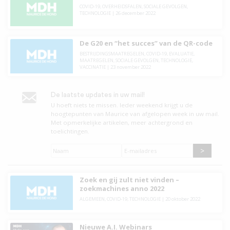
COVID-19
,
OVERHEIDSFALEN
,
SOCIALE GEVOLGEN
,
TECHNOLOGIE
|
26 december 2022
De G20 en “het succes” van de QR-code
BESTRIJDINGSMAATREGELEN
,
COVID-19
,
EVALUATIE
,
MAATREGELEN
,
SOCIALE GEVOLGEN
,
TECHNOLOGIE
,
VACCINATIE
|
23 november 2022
De laatste updates in uw mail!
U hoeft niets te missen. leder weekend krijgt u de
hoogtepunten van Maurice van afgelopen week in uw mail.
Met opmerkelijke artikelen, meer achtergrond en
toelichtingen.
Naam
*
E-
mailadres
*
Zoek en gij zult niet vinden –
zoekmachines anno 2022
ALGEMEEN
,
COVID-19
,
TECHNOLOGIE
|
20 oktober 2022
Nieuwe A.I. Webinars