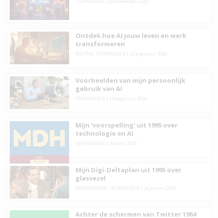
TECHNOLOGIE
|
03 november 2024
Ontdek hoe AI jouw leven en werk
transformeren
POLITIEK
,
TECHNOLOGIE
|
22 augustus 2024
Voorbeelden van mijn persoonlijk
gebruik van AI
TECHNOLOGIE
|
10 augustus 2024
Mijn ‘voorspelling’ uit 1995 over
technologie en AI
TECHNOLOGIE
|
29 april 2023
Mijn Digi-Deltaplan uit 1995 over
glasvezel
MAATREGELEN
,
TECHNOLOGIE
|
04 januari 2023
Achter de schermen van Twitter 1984