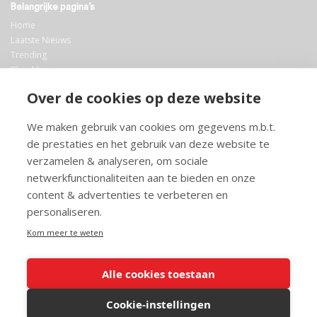
Belangrijke pagina’s
Home
Laatste Nieuws
Trending
Blog Maurice
AI
Over de cookies op deze website
Bibliotheek
We maken gebruik van cookies om gegevens m.b.t.
Info en service
de prestaties en het gebruik van deze website te
FAQ
verzamelen & analyseren, om sociale
Doneren
netwerkfunctionaliteiten aan te bieden en onze
Privacy
content & advertenties te verbeteren en
Voorwaarden
Meedoen
personaliseren.
Kom meer te weten
Alle cookies toestaan
© 2026 Maurice.nl - Alle rechten voorbehouden. Op alle artikelen rust
copyright. Voor meer info, mail naar
contact@maurice.nl
.
Cookie-instellingen