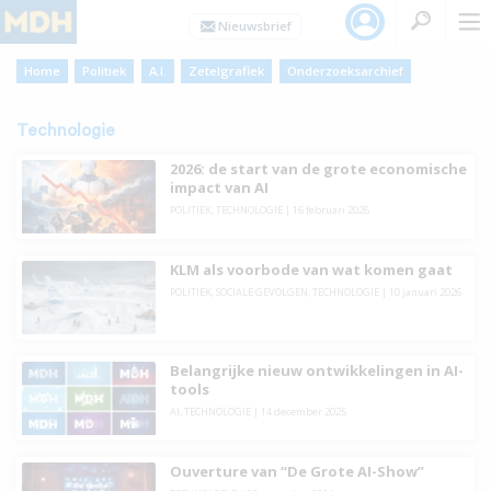
Home
Politiek
A.I.
Zetelgrafiek
Onderzoeksarchief
Technologie
2026: de start van de grote economische
impact van AI
POLITIEK
,
TECHNOLOGIE
|
16 februari 2026
KLM als voorbode van wat komen gaat
POLITIEK
,
SOCIALE GEVOLGEN
,
TECHNOLOGIE
|
10 januari 2026
Belangrijke nieuw ontwikkelingen in AI-
tools
AI
,
TECHNOLOGIE
|
14 december 2025
Ouverture van “De Grote AI-Show”