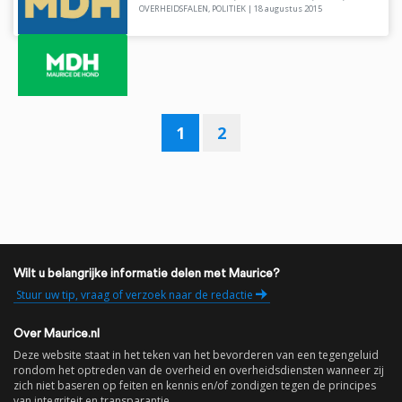
OVERHEIDSFALEN
,
POLITIEK
|
18 augustus 2015
1
2
Wilt u belangrijke informatie delen met Maurice?
Stuur uw tip, vraag of verzoek naar de redactie
Over Maurice.nl
Deze website staat in het teken van het bevorderen van een tegengeluid
rondom het optreden van de overheid en overheidsdiensten wanneer zij
zich niet baseren op feiten en kennis en/of zondigen tegen de principes
van integriteit en transparantie.