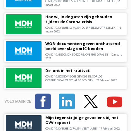
COVID-19
,
OVERHEIDSFALEN
,
OVERHEIDSMAATREGELEN
|
26
maart 2022
Hoe wij in de gaten zijn gehouden
tijdens de Corona-crisis
COVID-19
,
OVERHEIDSFALEN
,
OVERHEIDSMAATREGELEN
|
16
maart 2022
WOB-documenten geven onthutsend
beeld over slag om IC-bedden
COVID-19
,
GEZONDHEIDSZORG
,
OVERHEIDSFALEN
|
12 maart
2022
De lont in het kruitvat
COVID-19
,
ECONOMISCHE GEVOLGEN
,
OORLOG
,
OVERHEIDSFALEN
,
SOCIALE GEVOLGEN
|
24 februari 2022
VOLG MAURICE
Mijn tegenstrijdige gevoelens bij het
OVV-rapport
COVID-19
,
OVERHEIDSFALEN
,
VENTILATIE
|
17 februari 2022