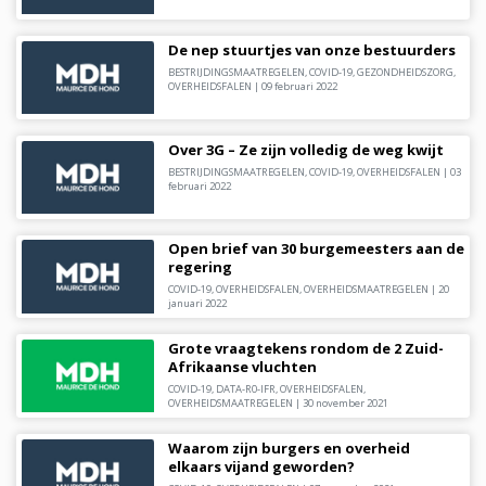
De nep stuurtjes van onze bestuurders
BESTRIJDINGSMAATREGELEN
,
COVID-19
,
GEZONDHEIDSZORG
,
OVERHEIDSFALEN
|
09 februari 2022
Over 3G – Ze zijn volledig de weg kwijt
BESTRIJDINGSMAATREGELEN
,
COVID-19
,
OVERHEIDSFALEN
|
03
februari 2022
Open brief van 30 burgemeesters aan de
regering
COVID-19
,
OVERHEIDSFALEN
,
OVERHEIDSMAATREGELEN
|
20
januari 2022
Grote vraagtekens rondom de 2 Zuid-
Afrikaanse vluchten
COVID-19
,
DATA-R0-IFR
,
OVERHEIDSFALEN
,
OVERHEIDSMAATREGELEN
|
30 november 2021
Waarom zijn burgers en overheid
elkaars vijand geworden?