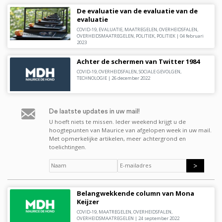
De evaluatie van de evaluatie van de
evaluatie
COVID-19
,
EVALUATIE
,
MAATREGELEN
,
OVERHEIDSFALEN
,
OVERHEIDSMAATREGELEN
,
POLITIEK
,
POLITIEK
|
04 februari
2023
Achter de schermen van Twitter 1984
COVID-19
,
OVERHEIDSFALEN
,
SOCIALE GEVOLGEN
,
TECHNOLOGIE
|
26 december 2022
De laatste updates in uw mail!
U hoeft niets te missen. leder weekend krijgt u de
hoogtepunten van Maurice van afgelopen week in uw mail.
Met opmerkelijke artikelen, meer achtergrond en
toelichtingen.
Naam
*
E-
mailadres
*
Belangwekkende column van Mona
Keijzer
COVID-19
,
MAATREGELEN
,
OVERHEIDSFALEN
,
OVERHEIDSMAATREGELEN
|
24 september 2022