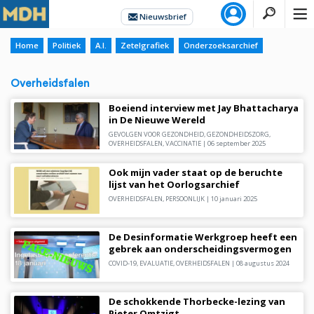
Home
Politiek
A.I.
Zetelgrafiek
Onderzoeksarchief
Overheidsfalen
Boeiend interview met Jay Bhattacharya
in De Nieuwe Wereld
GEVOLGEN VOOR GEZONDHEID
,
GEZONDHEIDSZORG
,
OVERHEIDSFALEN
,
VACCINATIE
|
06 september 2025
Ook mijn vader staat op de beruchte
lijst van het Oorlogsarchief
OVERHEIDSFALEN
,
PERSOONLIJK
|
10 januari 2025
De Desinformatie Werkgroep heeft een
gebrek aan onderscheidingsvermogen
COVID-19
,
EVALUATIE
,
OVERHEIDSFALEN
|
08 augustus 2024
De schokkende Thorbecke-lezing van
Pieter Omtzigt