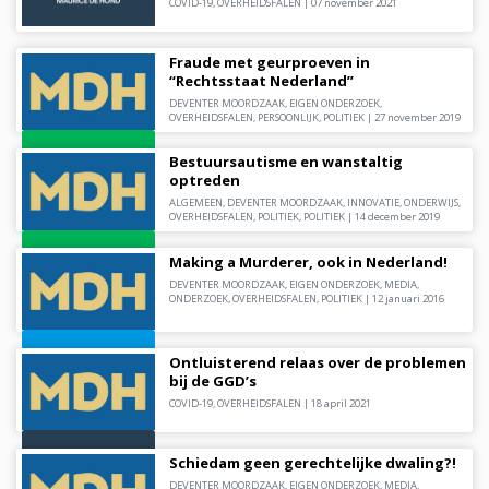
COVID-19
,
OVERHEIDSFALEN
|
07 november 2021
Fraude met geurproeven in
“Rechtsstaat Nederland”
DEVENTER MOORDZAAK
,
EIGEN ONDERZOEK
,
OVERHEIDSFALEN
,
PERSOONLIJK
,
POLITIEK
|
27 november 2019
Bestuursautisme en wanstaltig
optreden
ALGEMEEN
,
DEVENTER MOORDZAAK
,
INNOVATIE
,
ONDERWIJS
,
OVERHEIDSFALEN
,
POLITIEK
,
POLITIEK
|
14 december 2019
Making a Murderer, ook in Nederland!
DEVENTER MOORDZAAK
,
EIGEN ONDERZOEK
,
MEDIA
,
ONDERZOEK
,
OVERHEIDSFALEN
,
POLITIEK
|
12 januari 2016
Ontluisterend relaas over de problemen
bij de GGD’s
COVID-19
,
OVERHEIDSFALEN
|
18 april 2021
Schiedam geen gerechtelijke dwaling?!
DEVENTER MOORDZAAK
,
EIGEN ONDERZOEK
,
MEDIA
,