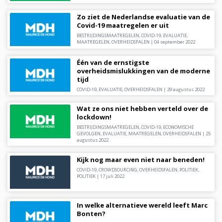
Zo ziet de Nederlandse evaluatie van de
Covid-19 maatregelen er uit
BESTRIJDINGSMAATREGELEN
,
COVID-19
,
EVALUATIE
,
MAATREGELEN
,
OVERHEIDSFALEN
|
04 september 2022
Één van de ernstigste
overheidsmislukkingen van de moderne
tijd
COVID-19
,
EVALUATIE
,
OVERHEIDSFALEN
|
29 augustus 2022
Wat ze ons niet hebben verteld over de
lockdown!
BESTRIJDINGSMAATREGELEN
,
COVID-19
,
ECONOMISCHE
GEVOLGEN
,
EVALUATIE
,
MAATREGELEN
,
OVERHEIDSFALEN
|
25
augustus 2022
Kijk nog maar even niet naar beneden!
COVID-19
,
CROWDSOURCING
,
OVERHEIDSFALEN
,
POLITIEK
,
POLITIEK
|
17 juli 2022
In welke alternatieve wereld leeft Marc
Bonten?