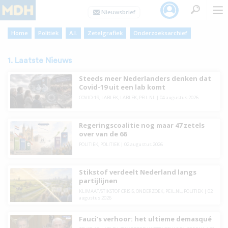
Home
Politiek
A.I.
Zetelgrafiek
Onderzoeksarchief
1. Laatste Nieuws
Steeds meer Nederlanders denken dat
Covid-19 uit een lab komt
COVID-19
,
LABLEK
,
LABLEK
,
PEIL.NL
|
04 augustus 2026
Regeringscoalitie nog maar 47 zetels
over van de 66
POLITIEK
,
POLITIEK
|
02 augustus 2026
Stikstof verdeelt Nederland langs
partijlijnen
KLIMAAT/STIKSTOF CRISIS
,
ONDERZOEK
,
PEIL.NL
,
POLITIEK
|
02
augustus 2026
Fauci’s verhoor: het ultieme demasqué