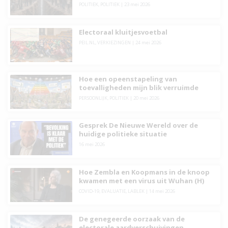
POLITIEK
,
POLITIEK
|
23 mei 2026
Electoraal kluitjesvoetbal
PEIL.NL
,
VERKIEZINGEN
|
24 mei 2026
Hoe een opeenstapeling van
toevalligheden mijn blik verruimde
PERSOONLIJK
,
POLITIEK
|
20 mei 2026
Gesprek De Nieuwe Wereld over de
huidige politieke situatie
16 mei 2026
Hoe Zembla en Koopmans in de knoop
kwamen met een virus uit Wuhan (H)
COVID-19
,
EVALUATIE
,
LABLEK
|
14 mei 2026
De genegeerde oorzaak van de
electorale aardverschuivingen