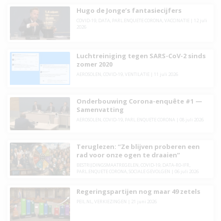
Hugo de Jonge’s fantasiecijfers
COVID-19
,
DATA
,
PARL.ENQUETE CORONA
,
VACCINATIE
|
12 juli
2026
Luchtreiniging tegen SARS-CoV-2 sinds
zomer 2020
AEROSOLEN
,
COVID-19
,
VENTILATIE
|
11 juli 2026
Onderbouwing Corona-enquête #1 —
Samenvatting
AEROSOLEN
,
COVID-19
,
PARL.ENQUETE CORONA
|
08 juli 2026
Teruglezen: “Ze blijven proberen een
rad voor onze ogen te draaien”
BESTRIJDINGSMAATREGELEN
,
COVID-19
,
DATA-R0-IFR
,
PARL.ENQUETE CORONA
,
SOCIALE GEVOLGEN
|
06 juli 2026
Regeringspartijen nog maar 49 zetels
PEIL.NL
,
VERKIEZINGEN
|
21 juni 2026