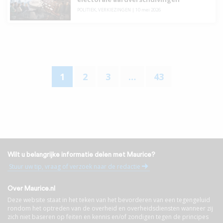
POLITIEK
,
VERKIEZINGEN
|
10 mei 2026
1
2
3
…
43
Wilt u belangrijke informatie delen met Maurice?
Stuur uw tip, vraag of verzoek naar de redactie
Over Maurice.nl
Deze website staat in het teken van het bevorderen van een tegengeluid
rondom het optreden van de overheid en overheidsdiensten wanneer zij
zich niet baseren op feiten en kennis en/of zondigen tegen de principes