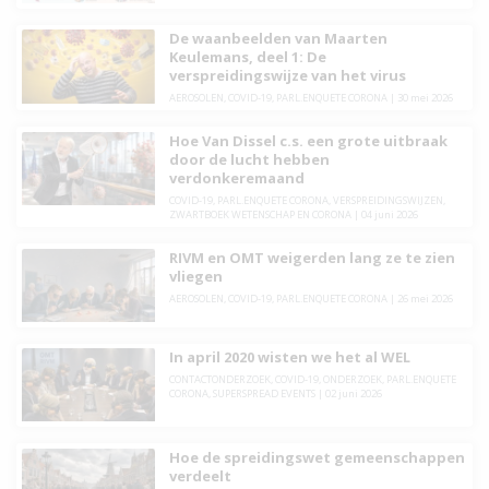
De waanbeelden van Maarten
Keulemans, deel 1: De
verspreidingswijze van het virus
AEROSOLEN
,
COVID-19
,
PARL.ENQUETE CORONA
|
30 mei 2026
Hoe Van Dissel c.s. een grote uitbraak
door de lucht hebben
verdonkeremaand
COVID-19
,
PARL.ENQUETE CORONA
,
VERSPREIDINGSWIJZEN
,
ZWARTBOEK WETENSCHAP EN CORONA
|
04 juni 2026
RIVM en OMT weigerden lang ze te zien
vliegen
AEROSOLEN
,
COVID-19
,
PARL.ENQUETE CORONA
|
26 mei 2026
In april 2020 wisten we het al WEL
CONTACTONDERZOEK
,
COVID-19
,
ONDERZOEK
,
PARL.ENQUETE
CORONA
,
SUPERSPREAD EVENTS
|
02 juni 2026
Hoe de spreidingswet gemeenschappen
verdeelt