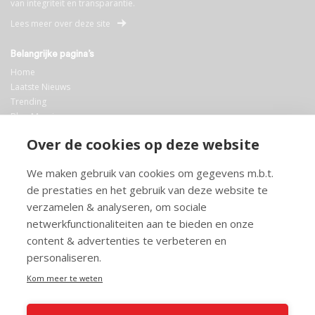
van integriteit en transparantie.
Lees meer over deze site
Belangrijke pagina’s
Home
Laatste Nieuws
Trending
Blog Maurice
AI
Over de cookies op deze website
Bibliotheek
We maken gebruik van cookies om gegevens m.b.t.
Info en service
de prestaties en het gebruik van deze website te
FAQ
verzamelen & analyseren, om sociale
Doneren
netwerkfunctionaliteiten aan te bieden en onze
Privacy
content & advertenties te verbeteren en
Voorwaarden
Meedoen
personaliseren.
Kom meer te weten