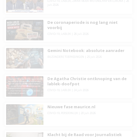
COVID-19
,
LABLEK
,
ZWARTBOEK WETENSCHAP EN CORONA
|
28
juli 2026
De coronaperiode is nog lang niet
voorbij
COVID-19
,
LABLEK
|
28 juli 2026
Gemini Notebook: absolute aanrader
BIJZONDERE TOEPASSINGEN
|
25 juli 2026
De Agatha Christie ontknoping van de
lablek-doofpot
COVID-19
,
LABLEK
|
24 juli 2026
Nieuwe fase maurice.nl
COVID-19
,
PERSOONLIJK
|
20 juli 2026
Klacht bij de Raad voor Journalistiek