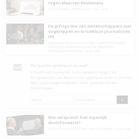
tegen Maarten Keulemans
COVID-19
,
MEDIA
,
PERSOONLIJK
|
17 juli 2026
De giftige mix van wetenschappers met
oogkleppen en kritiekloze journalisten
(H)
AEROSOLEN
,
COVID-19
,
ONDERZOEK
,
SUPERSPREAD EVENTS
,
VENTILATIE
,
VERSPREIDINGSWIJZEN
,
ZWARTBOEK
WETENSCHAP EN CORONA
|
16 juli 2026
De laatste updates in uw mail!
U hoeft niets te missen. leder weekend krijgt u de
hoogtepunten van Maurice van afgelopen week in uw mail.
Met opmerkelijke artikelen, meer achtergrond en
toelichtingen.
Naam
*
E-
mailadres
*
Wie verspreidt hier eigenlijk
desinformatie?
COVID-19
,
DATA
,
MEDIA
,
PARL.ENQUETE CORONA
|
15 juli 2026