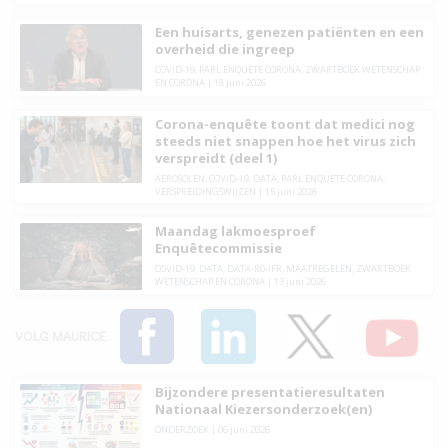
Een huisarts, genezen patiënten en een
overheid die ingreep
COVID-19
,
PARL.ENQUETE CORONA
,
ZWARTBOEK WETENSCHAP
EN CORONA
|
18 juni 2026
Corona-enquête toont dat medici nog
steeds niet snappen hoe het virus zich
verspreidt (deel 1)
AEROSOLEN
,
COVID-19
,
DATA
,
PARL.ENQUETE CORONA
,
VERSPREIDINGSWIJZEN
|
15 juni 2026
Maandag lakmoesproef
Enquêtecommissie
COVID-19
,
DATA
,
DATA-R0-IFR
,
MAATREGELEN
,
ZWARTBOEK
WETENSCHAP EN CORONA
|
13 juni 2026
VOLG MAURICE
Bijzondere presentatieresultaten
Nationaal Kiezersonderzoek(en)
ONDERZOEK
|
06 juni 2026