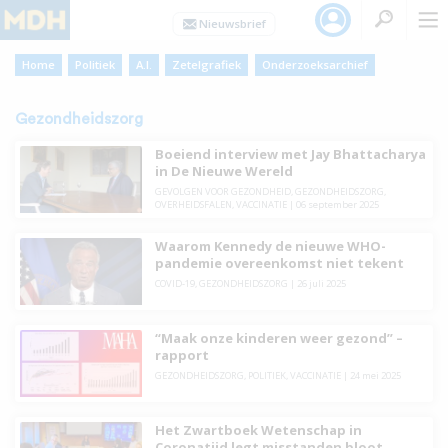
Home
Politiek
A.I.
Zetelgrafiek
Onderzoeksarchief
Gezondheidszorg
Boeiend interview met Jay Bhattacharya
in De Nieuwe Wereld
GEVOLGEN VOOR GEZONDHEID
,
GEZONDHEIDSZORG
,
OVERHEIDSFALEN
,
VACCINATIE
|
06 september 2025
Waarom Kennedy de nieuwe WHO-
pandemie overeenkomst niet tekent
COVID-19
,
GEZONDHEIDSZORG
|
26 juli 2025
“Maak onze kinderen weer gezond” –
rapport
GEZONDHEIDSZORG
,
POLITIEK
,
VACCINATIE
|
24 mei 2025
Het Zwartboek Wetenschap in
Coronatijd legt misstanden bloot