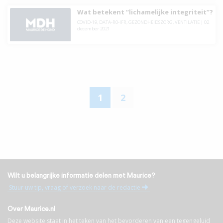
Wat betekent “lichamelijke integriteit”?
COVID-19
,
DATA-R0-IFR
,
GEZONDHEIDSZORG
,
VENTILATIE
|
02
december 2021
1
2
Wilt u belangrijke informatie delen met Maurice?
Stuur uw tip, vraag of verzoek naar de redactie
Over Maurice.nl
Deze website staat in het teken van het bevorderen van een tegengeluid