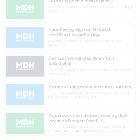
Corona is geen A-ziekte (meer)
COVID-19
,
GEZONDHEIDSZORG
,
OVERHEIDSMAATREGELEN
|
21
februari 2022
Handhaving digitaal EU Covid-
certificaat is aanfluiting
COVID-19
,
GEZONDHEIDSZORG
,
POLITIEK
,
POLITIEK
|
18
februari 2022
Dat vasthouden aan 3G en 1G is
belachelijk
BESTRIJDINGSMAATREGELEN
,
COVID-19
,
GEZONDHEIDSZORG
|
12 februari 2022
De nep stuurtjes van onze bestuurders
BESTRIJDINGSMAATREGELEN
,
COVID-19
,
GEZONDHEIDSZORG
,
OVERHEIDSFALEN
|
09 februari 2022
Onderzoek naar de bescherming door
vitamine D tegen Covid-19
BESTRIJDINGSMAATREGELEN
,
COVID-19
,
GEVOLGEN VOOR
GEZONDHEID
,
GEZONDHEIDSZORG
|
05 februari 2022