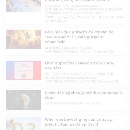
COVID-19
,
DATA-R0-IFR
,
GEZONDHEIDSZORG
,
OVERHEIDSMAATREGELEN
,
OVERSTERFTE
,
SOCIALE GEVOLGEN
,
SUPERSPREAD EVENTS
,
VACCINATIE
,
VENTILATIE
,
VERSPREIDINGSWIJZEN
,
ZWARTBOEK WETENSCHAP EN CORONA
|
21 februari 2025
Lees hier de opdracht-tekst van de
“Make America Healthy Again”
commissie
GEZONDHEIDSZORG
,
MAATREGELEN
,
OVERHEIDSMAATREGELEN
,
POLITIEK
|
14 februari 2025
Eindrapport Parlementaire Corona-
enquête
BESTRIJDINGSMAATREGELEN
,
COVID-19
,
ECONOMISCHE
GEVOLGEN
,
GEZONDHEIDSZORG
,
LABLEK
,
OVERHEIDSMAATREGELEN
,
VACCINATIE
|
05 december 2024
Covid-19 en geheugenverlies komt vaak
voor
COVID-19
,
GEZONDHEIDSZORG
|
07 juni 2023
Weer een bevestiging van gunstig
effect vitamine D3 op Covid