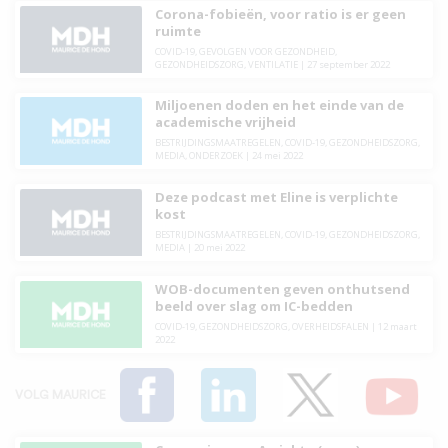
Corona-fobieën, voor ratio is er geen
ruimte
COVID-19
,
GEVOLGEN VOOR GEZONDHEID
,
GEZONDHEIDSZORG
,
VENTILATIE
|
27 september 2022
Miljoenen doden en het einde van de
academische vrijheid
BESTRIJDINGSMAATREGELEN
,
COVID-19
,
GEZONDHEIDSZORG
,
MEDIA
,
ONDERZOEK
|
24 mei 2022
Deze podcast met Eline is verplichte
kost
BESTRIJDINGSMAATREGELEN
,
COVID-19
,
GEZONDHEIDSZORG
,
MEDIA
|
20 mei 2022
WOB-documenten geven onthutsend
beeld over slag om IC-bedden
COVID-19
,
GEZONDHEIDSZORG
,
OVERHEIDSFALEN
|
12 maart
2022
VOLG MAURICE