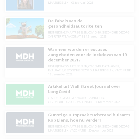
MAATREGELEN
|
06 februari 2023
De fabels van de
gezondheidsautoriteiten
BESTRIJDINGSMAATREGELEN
,
COVID-19
,
GEZONDHEIDSZORG
,
OVERSTERFTE
,
VACCINATIE
|
12 januari 2023
Wanneer worden er excuses
aangeboden voor de lockdown van 19
december 2021?
BESTRIJDINGSMAATREGELEN
,
COVID-19
,
DATA-R0-IFR
,
EVALUATIE
,
GEZONDHEIDSZORG
,
MAATREGELEN
,
VACCINATIE
|
15 december 2022
Artikel uit Wall Street Journal over
LongCovid
COVID-19
,
GEVOLGEN VOOR GEZONDHEID
,
GEZONDHEIDSZORG
,
VACCINATIE
|
13 december 2022
Gunstige uitspraak tuchtraad huisarts
Rob Elens, hoe nu verder?
BESTRIJDINGSMAATREGELEN
,
COVID-19
,
GEZONDHEIDSZORG
,
MAATREGELEN
,
VACCINATIE
|
20 november 2022