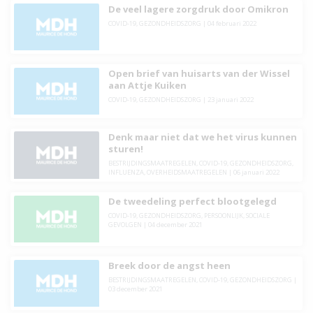
De veel lagere zorgdruk door Omikron
COVID-19
,
GEZONDHEIDSZORG
|
04 februari 2022
Open brief van huisarts van der Wissel
aan Attje Kuiken
COVID-19
,
GEZONDHEIDSZORG
|
23 januari 2022
Denk maar niet dat we het virus kunnen
sturen!
BESTRIJDINGSMAATREGELEN
,
COVID-19
,
GEZONDHEIDSZORG
,
INFLUENZA
,
OVERHEIDSMAATREGELEN
|
06 januari 2022
De tweedeling perfect blootgelegd
COVID-19
,
GEZONDHEIDSZORG
,
PERSOONLIJK
,
SOCIALE
GEVOLGEN
|
04 december 2021
Breek door de angst heen
BESTRIJDINGSMAATREGELEN
,
COVID-19
,
GEZONDHEIDSZORG
|
03 december 2021