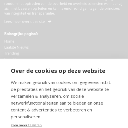
rondom het optreden van de overheid en overheidsdiensten wanneer zij
zich niet baseren op feiten en kennis en/of zondigen tegen de principes
van integriteit en transparantie.
Lees meer over deze site
Belangrijke pagina’s
Home
Laatste Nieuws
Trending
Blog Maurice
AI
Over de cookies op deze website
Bibliotheek
We maken gebruik van cookies om gegevens m.b.t.
Info en service
de prestaties en het gebruik van deze website te
FAQ
verzamelen & analyseren, om sociale
Doneren
netwerkfunctionaliteiten aan te bieden en onze
Privacy
content & advertenties te verbeteren en
Voorwaarden
Meedoen
personaliseren.
Kom meer te weten