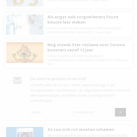
COVID-19
,
GEZONDHEIDSZORG
|
18 april 2023
Als angst ook zorgverleners foute
keuzes laat maken
COVID-19
,
DATA-R0-IFR
,
GEVOLGEN VOOR GEZONDHEID
,
GEZONDHEIDSZORG
,
VACCINATIE
|
13 april 2023
Nog steeds Ster-reclame voor Corona
boosters vanaf 12 jaar
COVID-19
,
GEVOLGEN VOOR GEZONDHEID
,
GEZONDHEIDSZORG
,
OVERSTERFTE
,
VACCINATIE
|
10 februari
2023
De laatste updates in uw mail!
U hoeft niets te missen. leder weekend krijgt u de
hoogtepunten van Maurice van afgelopen week in uw mail.
Met opmerkelijke artikelen, meer achtergrond en
toelichtingen.
Naam
*
E-
mailadres
*
Ze zou zich rot moeten schamen
BESTRIJDINGSMAATREGELEN
,
COVID-19
,
GEZONDHEIDSZORG
,