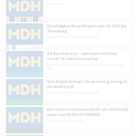
28 april 2024
De afwijkende peilingen van de VVD bij
1Vandaag
ONDERZOEK
,
POLITIEK
|
29 januari 2024
Zo kan het ook – een kant en klaar
Covid-19 ziekenhuisschip
COVID-19
,
GEZONDHEIDSZORG
,
VENTILATIE
|
05 november
2020
Van Dissel brengt de spanning terug in
de wedstrijd!
COVID-19
,
VENTILATIE
|
28 oktober 2020
Een korte lockdown klinkt als SPROOKJE,
maar wordt NACHTMERRIE
COVID-19
|
24 oktober 2020