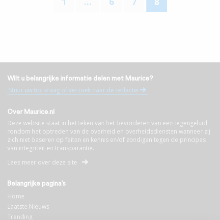
1
…
6
7
8
Wilt u belangrijke informatie delen met Maurice?
Stuur uw tip, vraag of verzoek naar de redactie
Over Maurice.nl
Deze website staat in het teken van het bevorderen van een tegengeluid
rondom het optreden van de overheid en overheidsdiensten wanneer zij
zich niet baseren op feiten en kennis en/of zondigen tegen de principes
van integriteit en transparantie.
Lees meer over deze site
Belangrijke pagina’s
Home
Laatste Nieuws
Trending