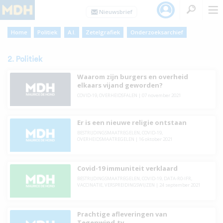
Home
Politiek
A.I.
Zetelgrafiek
Onderzoeksarchief
2. Politiek
Waarom zijn burgers en overheid
elkaars vijand geworden?
COVID-19
,
OVERHEIDSFALEN
|
07 november 2021
Er is een nieuwe religie ontstaan
BESTRIJDINGSMAATREGELEN
,
COVID-19
,
OVERHEIDSMAATREGELEN
|
16 oktober 2021
Covid-19 immuniteit verklaard
BESTRIJDINGSMAATREGELEN
,
COVID-19
,
DATA-R0-IFR
,
VACCINATIE
,
VERSPREIDINGSWIJZEN
|
24 september 2021
Prachtige afleveringen van
Tegenwind.tv