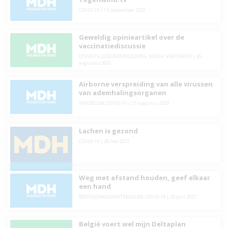
COVID-19
|
13 september 2021
Geweldig opinieartikel over de
vaccinatiediscussie
COVID-19
,
GEZONDHEIDSZORG
,
MEDIA
,
VACCINATIE
|
26
augustus 2021
Airborne verspreiding van alle virussen
van ademhalingsorganen
AEROSOLEN
,
COVID-19
|
27 augustus 2021
Lachen is gezond
COVID-19
|
28 mei 2021
Weg met afstand houden, geef elkaar
een hand
BESTRIJDINGSMAATREGELEN
,
COVID-19
|
25 juni 2021
België voert wel mijn Deltaplan