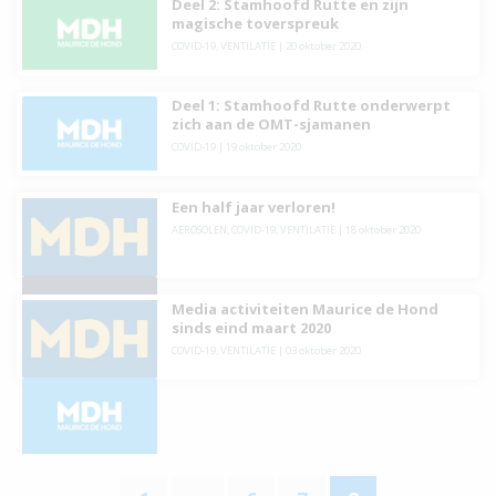
Deel 2: Stamhoofd Rutte en zijn
magische toverspreuk
COVID-19
,
VENTILATIE
|
20 oktober 2020
Deel 1: Stamhoofd Rutte onderwerpt
zich aan de OMT-sjamanen
COVID-19
|
19 oktober 2020
Een half jaar verloren!
AEROSOLEN
,
COVID-19
,
VENTILATIE
|
18 oktober 2020
Media activiteiten Maurice de Hond
sinds eind maart 2020
COVID-19
,
VENTILATIE
|
03 oktober 2020