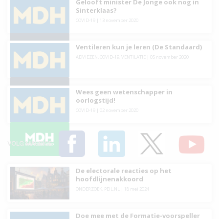
Gelooft minister De Jonge ook nog in
Sinterklaas?
COVID-19
|
13 november 2020
Ventileren kun je leren (De Standaard)
ADVIEZEN
,
COVID-19
,
VENTILATIE
|
05 november 2020
Wees geen wetenschapper in
oorlogstijd!
COVID-19
|
02 november 2020
VOLG MAURICE
De electorale reacties op het
hoofdlijnenakkoord
ONDERZOEK
,
PEIL.NL
|
18 mei 2024
Doe mee met de Formatie-voorspeller