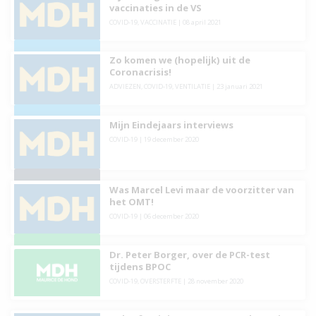
vaccinaties in de VS
COVID-19
,
VACCINATIE
|
08 april 2021
Zo komen we (hopelijk) uit de
Coronacrisis!
ADVIEZEN
,
COVID-19
,
VENTILATIE
|
23 januari 2021
Mijn Eindejaars interviews
COVID-19
|
19 december 2020
Was Marcel Levi maar de voorzitter van
het OMT!
COVID-19
|
06 december 2020
Dr. Peter Borger, over de PCR-test
tijdens BPOC
COVID-19
,
OVERSTERFTE
|
28 november 2020