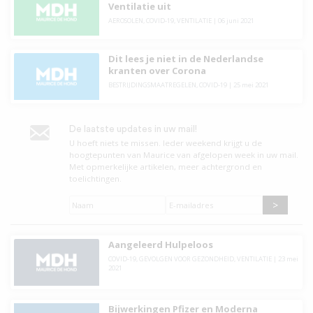
Ventilatie uit
AEROSOLEN
,
COVID-19
,
VENTILATIE
|
06 juni 2021
Dit lees je niet in de Nederlandse
kranten over Corona
BESTRIJDINGSMAATREGELEN
,
COVID-19
|
25 mei 2021
De laatste updates in uw mail!
U hoeft niets te missen. leder weekend krijgt u de
hoogtepunten van Maurice van afgelopen week in uw mail.
Met opmerkelijke artikelen, meer achtergrond en
toelichtingen.
Naam
*
E-
mailadres
*
Aangeleerd Hulpeloos
COVID-19
,
GEVOLGEN VOOR GEZONDHEID
,
VENTILATIE
|
23 mei
2021
Bijwerkingen Pfizer en Moderna