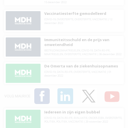
15 december 2022
Vaccinatiesterfte gemodelleerd
COVID-19
,
OVERSTERFTE
,
OVERSTERFTE
,
VACCINATIE
|
12
december 2022
Immuniteitsschuld en de prijs van
onwetendheid
BESTRIJDINGSMAATREGELEN
,
COVID-19
,
DATA-R0-IFR
,
MAATREGELEN
,
OVERSTERFTE
,
VACCINATIE
|
06 december 2022
De Omerta van de ziekenhuisopnames
COVID-19
,
DATA-R0-IFR
,
OVERSTERFTE
,
VACCINATIE
|
01
december 2022
VOLG MAURICE
Iedereen in zijn eigen bubbel
COVID-19
,
DATA-R0-IFR
,
EVALUATIE
,
ONDERZOEK
,
OVERSTERFTE
,
POLITIEK
,
POLITIEK
,
VACCINATIE
|
29 november 2022