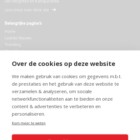
van integriteit en transparantie.
Lees meer over deze site
Belangrijke pagina’s
Home
Laatste Nieuws
Trending
Blog Maurice
AI
Over de cookies op deze website
Bibliotheek
We maken gebruik van cookies om gegevens m.b.t.
Info en service
de prestaties en het gebruik van deze website te
FAQ
verzamelen & analyseren, om sociale
Doneren
netwerkfunctionaliteiten aan te bieden en onze
Privacy
content & advertenties te verbeteren en
Voorwaarden
Meedoen
personaliseren.
Kom meer te weten