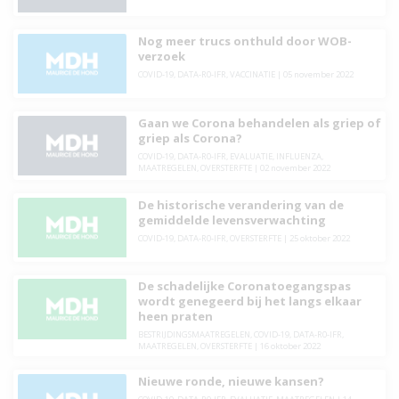
Nog meer trucs onthuld door WOB-
verzoek
COVID-19
,
DATA-R0-IFR
,
VACCINATIE
|
05 november 2022
Gaan we Corona behandelen als griep of
griep als Corona?
COVID-19
,
DATA-R0-IFR
,
EVALUATIE
,
INFLUENZA
,
MAATREGELEN
,
OVERSTERFTE
|
02 november 2022
De historische verandering van de
gemiddelde levensverwachting
COVID-19
,
DATA-R0-IFR
,
OVERSTERFTE
|
25 oktober 2022
De schadelijke Coronatoegangspas
wordt genegeerd bij het langs elkaar
heen praten
BESTRIJDINGSMAATREGELEN
,
COVID-19
,
DATA-R0-IFR
,
MAATREGELEN
,
OVERSTERFTE
|
16 oktober 2022
Nieuwe ronde, nieuwe kansen?