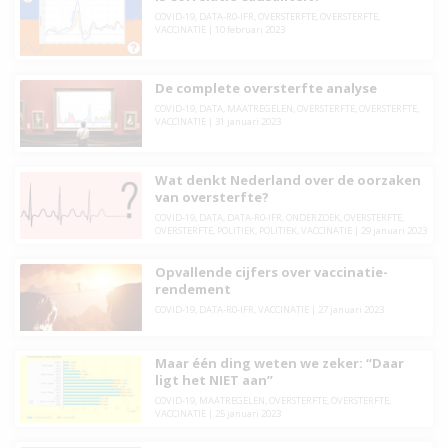
COVID-19
,
DATA-R0-IFR
,
OVERSTERFTE
,
OVERSTERFTE
,
VACCINATIE
|
10 februari 2023
De complete oversterfte analyse
COVID-19
,
DATA
,
MAATREGELEN
,
OVERSTERFTE
,
OVERSTERFTE
,
VACCINATIE
|
31 januari 2023
Wat denkt Nederland over de oorzaken
van oversterfte?
COVID-19
,
DATA
,
DATA-R0-IFR
,
ONDERZOEK
,
OVERSTERFTE
,
OVERSTERFTE
,
POLITIEK
,
POLITIEK
,
VACCINATIE
|
29 januari 2023
Opvallende cijfers over vaccinatie-
rendement
COVID-19
,
DATA-R0-IFR
,
VACCINATIE
|
27 januari 2023
Maar één ding weten we zeker: “Daar
ligt het NIET aan”
COVID-19
,
MAATREGELEN
,
OVERSTERFTE
,
OVERSTERFTE
,
VACCINATIE
|
25 januari 2023