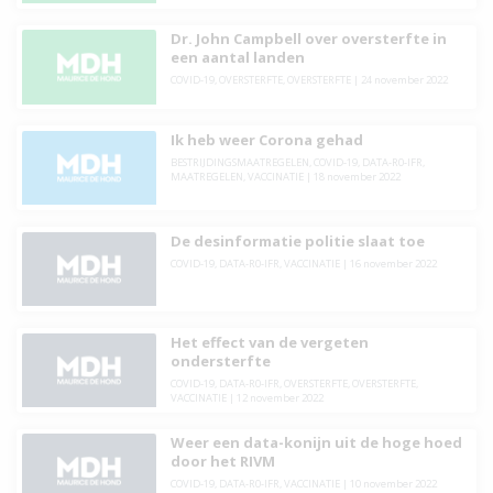
Dr. John Campbell over oversterfte in
een aantal landen
COVID-19
,
OVERSTERFTE
,
OVERSTERFTE
|
24 november 2022
Ik heb weer Corona gehad
BESTRIJDINGSMAATREGELEN
,
COVID-19
,
DATA-R0-IFR
,
MAATREGELEN
,
VACCINATIE
|
18 november 2022
De desinformatie politie slaat toe
COVID-19
,
DATA-R0-IFR
,
VACCINATIE
|
16 november 2022
Het effect van de vergeten
ondersterfte
COVID-19
,
DATA-R0-IFR
,
OVERSTERFTE
,
OVERSTERFTE
,
VACCINATIE
|
12 november 2022
Weer een data-konijn uit de hoge hoed
door het RIVM
COVID-19
,
DATA-R0-IFR
,
VACCINATIE
|
10 november 2022