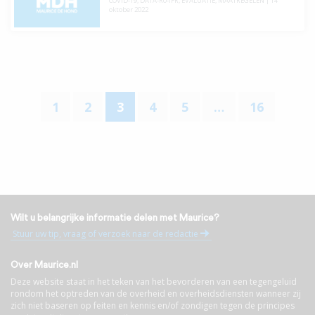
COVID-19
,
DATA-R0-IFR
,
EVALUATIE
,
MAATREGELEN
|
14
oktober 2022
1
2
3
4
5
…
16
Wilt u belangrijke informatie delen met Maurice?
Stuur uw tip, vraag of verzoek naar de redactie
Over Maurice.nl
Deze website staat in het teken van het bevorderen van een tegengeluid
rondom het optreden van de overheid en overheidsdiensten wanneer zij
zich niet baseren op feiten en kennis en/of zondigen tegen de principes