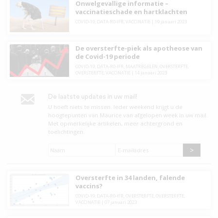
Onwelgevallige informatie –
vaccinatieschade en hartklachten
COVID-19
,
DATA-R0-IFR
,
VACCINATIE
|
19 januari 2023
De oversterfte-piek als apotheose van
de Covid-19 periode
COVID-19
,
DATA-R0-IFR
,
MAATREGELEN
,
OVERSTERFTE
,
OVERSTERFTE
,
VACCINATIE
|
14 januari 2023
De laatste updates in uw mail!
U hoeft niets te missen. leder weekend krijgt u de
hoogtepunten van Maurice van afgelopen week in uw mail.
Met opmerkelijke artikelen, meer achtergrond en
toelichtingen.
Naam
*
E-
mailadres
*
Oversterfte in 34 landen, falende
vaccins?
COVID-19
,
DATA-R0-IFR
,
OVERSTERFTE
,
OVERSTERFTE
,
VACCINATIE
|
07 januari 2023