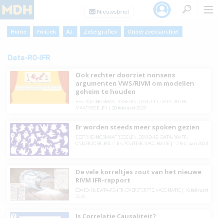
Home
Politiek
A.I.
Zetelgrafiek
Onderzoeksarchief
Data-R0-IFR
Ook rechter doorziet nonsens
argumenten VWS/RIVM om modellen
geheim te houden
BESTRIJDINGSMAATREGELEN
,
COVID-19
,
DATA-R0-IFR
,
MAATREGELEN
|
20 februari 2023
Er worden steeds meer spoken gezien
BESTRIJDINGSMAATREGELEN
,
COVID-19
,
DATA-R0-IFR
,
ONDERZOEK
,
POLITIEK
,
POLITIEK
,
VACCINATIE
|
17 februari 2023
De vele korreltjes zout van het nieuwe
RIVM IFR-rapport
COVID-19
,
DATA-R0-IFR
,
OVERSTERFTE
,
VACCINATIE
|
16 februari
2023
Is Correlatie Causaliteit?