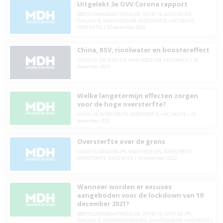
Uitgelekt 3e OVV Corona rapport
BESTRIJDINGSMAATREGELEN
,
COVID-19
,
DATA-R0-IFR
,
EVALUATIE
,
MAATREGELEN
,
OVERSTERFTE
,
VACCINATIE
,
VENTILATIE
|
30 december 2022
China, RSV, rioolwater en boostereffect
COVID-19
,
DATA-R0-IFR
,
MAATREGELEN
,
VACCINATIE
|
28
december 2022
Welke langetermijn effecten zorgen
voor de hoge oversterfte?
COVID-19
,
OVERSTERFTE
,
OVERSTERFTE
,
VACCINATIE
|
23
december 2022
Oversterfte over de grens
COVID-19
,
DATA-R0-IFR
,
MAATREGELEN
,
OVERSTERFTE
,
OVERSTERFTE
,
VACCINATIE
|
19 december 2022
Wanneer worden er excuses
aangeboden voor de lockdown van 19
december 2021?
BESTRIJDINGSMAATREGELEN
,
COVID-19
,
DATA-R0-IFR
,
EVALUATIE
,
GEZONDHEIDSZORG
,
MAATREGELEN
,
VACCINATIE
|