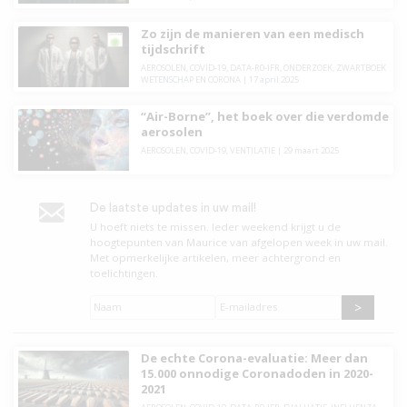
Zo zijn de manieren van een medisch
tijdschrift
AEROSOLEN
,
COVID-19
,
DATA-R0-IFR
,
ONDERZOEK
,
ZWARTBOEK
WETENSCHAP EN CORONA
|
17 april 2025
“Air-Borne”, het boek over die verdomde
aerosolen
AEROSOLEN
,
COVID-19
,
VENTILATIE
|
29 maart 2025
De laatste updates in uw mail!
U hoeft niets te missen. leder weekend krijgt u de
hoogtepunten van Maurice van afgelopen week in uw mail.
Met opmerkelijke artikelen, meer achtergrond en
toelichtingen.
Naam
*
E-
mailadres
*
De echte Corona-evaluatie: Meer dan
15.000 onnodige Coronadoden in 2020-
2021