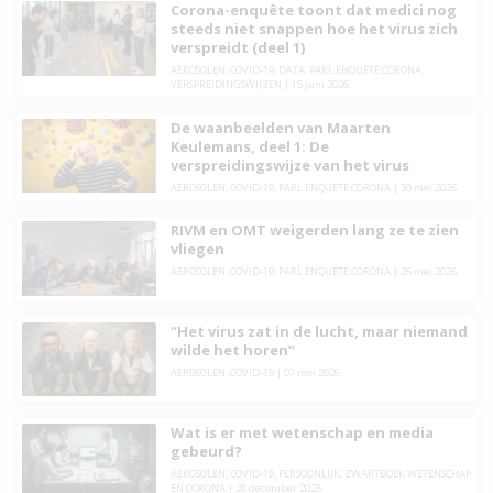
Corona-enquête toont dat medici nog
steeds niet snappen hoe het virus zich
verspreidt (deel 1)
AEROSOLEN
,
COVID-19
,
DATA
,
PARL.ENQUETE CORONA
,
VERSPREIDINGSWIJZEN
|
15 juni 2026
De waanbeelden van Maarten
Keulemans, deel 1: De
verspreidingswijze van het virus
AEROSOLEN
,
COVID-19
,
PARL.ENQUETE CORONA
|
30 mei 2026
RIVM en OMT weigerden lang ze te zien
vliegen
AEROSOLEN
,
COVID-19
,
PARL.ENQUETE CORONA
|
26 mei 2026
“Het virus zat in de lucht, maar niemand
wilde het horen”
AEROSOLEN
,
COVID-19
|
07 mei 2026
Wat is er met wetenschap en media
gebeurd?
AEROSOLEN
,
COVID-19
,
PERSOONLIJK
,
ZWARTBOEK WETENSCHAP
EN CORONA
|
28 december 2025