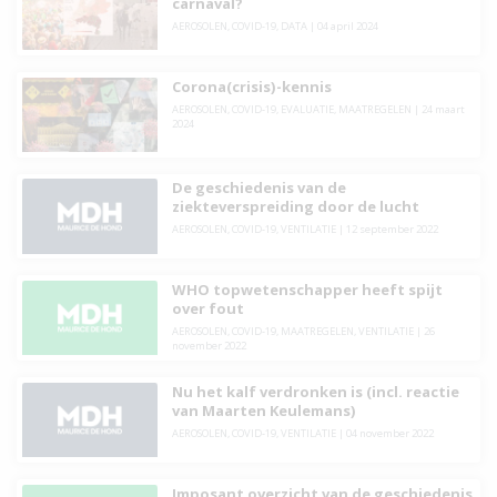
carnaval?
AEROSOLEN
,
COVID-19
,
DATA
|
04 april 2024
Corona(crisis)-kennis
AEROSOLEN
,
COVID-19
,
EVALUATIE
,
MAATREGELEN
|
24 maart
2024
De geschiedenis van de
ziekteverspreiding door de lucht
AEROSOLEN
,
COVID-19
,
VENTILATIE
|
12 september 2022
WHO topwetenschapper heeft spijt
over fout
AEROSOLEN
,
COVID-19
,
MAATREGELEN
,
VENTILATIE
|
26
november 2022
Nu het kalf verdronken is (incl. reactie
van Maarten Keulemans)
AEROSOLEN
,
COVID-19
,
VENTILATIE
|
04 november 2022
Imposant overzicht van de geschiedenis