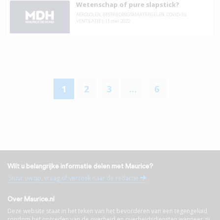
Wetenschap of pure slapstick?
AEROSOLEN
,
BESTRIJDINGSMAATREGELEN
,
COVID-19
,
VENTILATIE
|
11 mei 2022
1
2
3
…
6
Wilt u belangrijke informatie delen met Maurice?
Stuur uw tip, vraag of verzoek naar de redactie
Over Maurice.nl
Deze website staat in het teken van het bevorderen van een tegengeluid
rondom het optreden van de overheid en overheidsdiensten wanneer zij