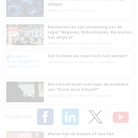
vliegen
AEROSOLEN
,
COVID-19
|
24 april 2024
Keulemans en zijn uitvoering van de
regel “Negeren, Ridiculiseren, We wisten
het altijd al”
AEROSOLEN
,
COVID-19
,
EVALUATIE
|
20 april 2024
Dat konden we toen toch niet weten!?
AEROSOLEN
,
COVID-19
,
VENTILATIE
|
15 april 2024
Marcel Levi komt niet naar de première
van “Dood door Schuld?”
AEROSOLEN
,
COVID-19
,
EVALUATIE
|
07 april 2024
VOLG MAURICE
Waren het de koeien of was het