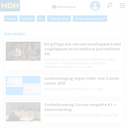
Home
Politiek
A.I.
Zetelgrafiek
Onderzoeksarchief
Aerosolen
De giftige mix van wetenschappers met
oogkleppen en kritiekloze journalisten
(H)
AEROSOLEN
,
COVID-19
,
ONDERZOEK
,
SUPERSPREAD EVENTS
,
VENTILATIE
,
VERSPREIDINGSWIJZEN
,
ZWARTBOEK
WETENSCHAP EN CORONA
|
16 juli 2026
Luchtreiniging tegen SARS-CoV-2 sinds
zomer 2020
AEROSOLEN
,
COVID-19
,
VENTILATIE
|
11 juli 2026
Onderbouwing Corona-enquête #1 —
Samenvatting
AEROSOLEN
,
COVID-19
,
PARL.ENQUETE CORONA
|
08 juli 2026