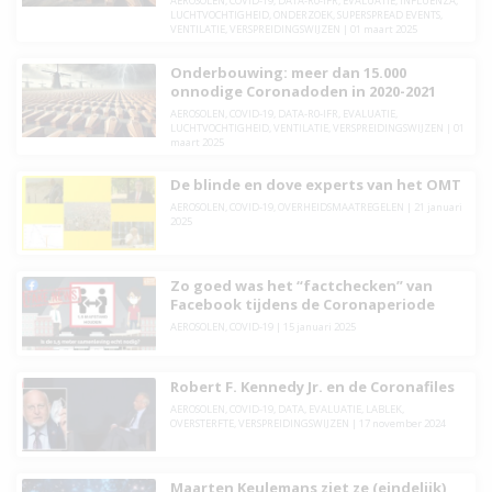
AEROSOLEN
,
COVID-19
,
DATA-R0-IFR
,
EVALUATIE
,
INFLUENZA
,
LUCHTVOCHTIGHEID
,
ONDERZOEK
,
SUPERSPREAD EVENTS
,
VENTILATIE
,
VERSPREIDINGSWIJZEN
|
01 maart 2025
Onderbouwing: meer dan 15.000
onnodige Coronadoden in 2020-2021
AEROSOLEN
,
COVID-19
,
DATA-R0-IFR
,
EVALUATIE
,
LUCHTVOCHTIGHEID
,
VENTILATIE
,
VERSPREIDINGSWIJZEN
|
01
maart 2025
De blinde en dove experts van het OMT
AEROSOLEN
,
COVID-19
,
OVERHEIDSMAATREGELEN
|
21 januari
2025
Zo goed was het “factchecken” van
Facebook tijdens de Coronaperiode
AEROSOLEN
,
COVID-19
|
15 januari 2025
Robert F. Kennedy Jr. en de Coronafiles
AEROSOLEN
,
COVID-19
,
DATA
,
EVALUATIE
,
LABLEK
,
OVERSTERFTE
,
VERSPREIDINGSWIJZEN
|
17 november 2024
Maarten Keulemans ziet ze (eindelijk)