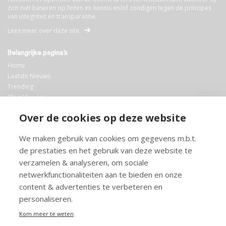
zich niet baseren op feiten en kennis en/of zondigen tegen de principes
van integriteit en transparantie.
Lees meer over deze site
Belangrijke pagina’s
Home
Laatste Nieuws
Trending
Blog Maurice
AI
Over de cookies op deze website
Bibliotheek
We maken gebruik van cookies om gegevens m.b.t.
Info en service
de prestaties en het gebruik van deze website te
FAQ
verzamelen & analyseren, om sociale
Doneren
netwerkfunctionaliteiten aan te bieden en onze
Privacy
content & advertenties te verbeteren en
Voorwaarden
Meedoen
personaliseren.
Kom meer te weten