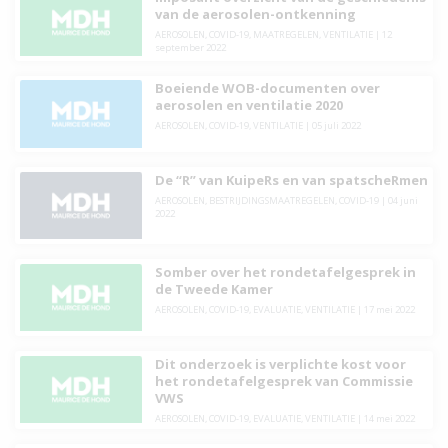
van de aerosolen-ontkenning
AEROSOLEN
,
COVID-19
,
MAATREGELEN
,
VENTILATIE
|
12
september 2022
Boeiende WOB-documenten over
aerosolen en ventilatie 2020
AEROSOLEN
,
COVID-19
,
VENTILATIE
|
05 juli 2022
De “R” van KuipeRs en van spatscheRmen
AEROSOLEN
,
BESTRIJDINGSMAATREGELEN
,
COVID-19
|
04 juni
2022
Somber over het rondetafelgesprek in
de Tweede Kamer
AEROSOLEN
,
COVID-19
,
EVALUATIE
,
VENTILATIE
|
17 mei 2022
Dit onderzoek is verplichte kost voor
het rondetafelgesprek van Commissie
VWS
AEROSOLEN
,
COVID-19
,
EVALUATIE
,
VENTILATIE
|
14 mei 2022